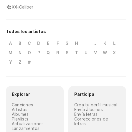
X
X-Caliber
Todos los artistas
A
B
C
D
E
F
G
H
I
J
K
L
M
N
O
P
Q
R
S
T
U
V
W
X
Y
Z
#
Explorar
Participa
Canciones
Crea tu perfil musical
Artistas
Envía álbumes
Álbumes
Envía letras
Playlists
Correcciones de
Actualizaciones
letras
Lanzamientos