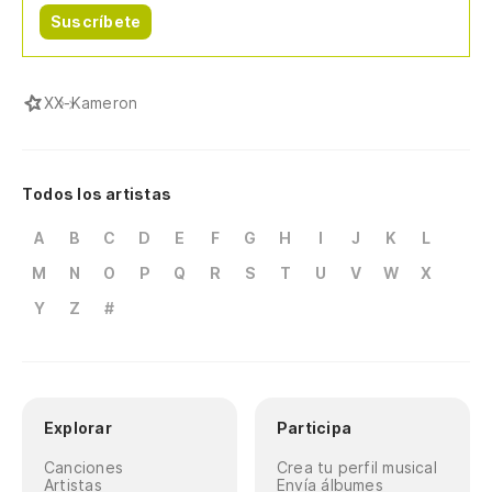
Suscríbete
X
X-Kameron
Todos los artistas
A
B
C
D
E
F
G
H
I
J
K
L
M
N
O
P
Q
R
S
T
U
V
W
X
Y
Z
#
Explorar
Participa
Canciones
Crea tu perfil musical
Artistas
Envía álbumes