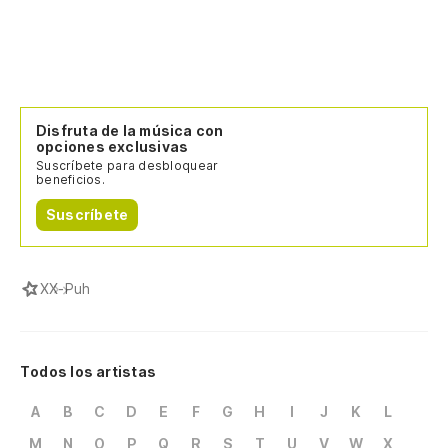
Disfruta de la música con
opciones exclusivas
Suscríbete para desbloquear
beneficios.
Suscríbete
X
X-Puh
Todos los artistas
A
B
C
D
E
F
G
H
I
J
K
L
M
N
O
P
Q
R
S
T
U
V
W
X