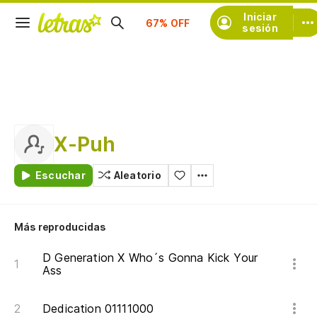
Suscríbete
Iniciar
sesión
X-Puh
Escuchar
Aleatorio
Más reproducidas
D Generation X Who´s Gonna Kick Your
Ass
Dedication 01111000