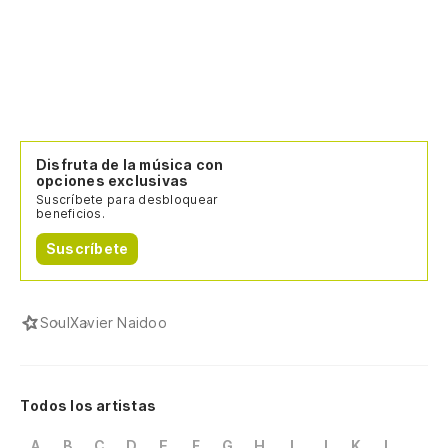
Disfruta de la música con
opciones exclusivas
Suscríbete para desbloquear
beneficios.
Suscríbete
Soul
Xavier Naidoo
Todos los artistas
A
B
C
D
E
F
G
H
I
J
K
L