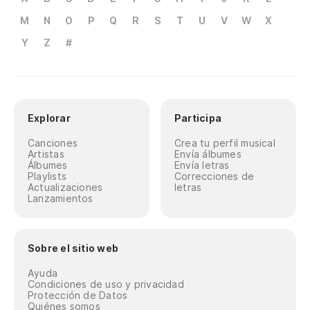
M
N
O
P
Q
R
S
T
U
V
W
X
Y
Z
#
Explorar
Participa
Canciones
Crea tu perfil musical
Artistas
Envía álbumes
Álbumes
Envía letras
Playlists
Correcciones de
Actualizaciones
letras
Lanzamientos
Sobre el sitio web
Ayuda
Condiciones de uso y privacidad
Protección de Datos
Quiénes somos