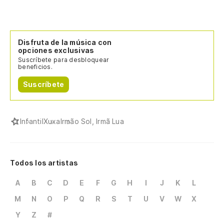
Disfruta de la música con
opciones exclusivas
Suscríbete para desbloquear
beneficios.
Suscríbete
Infantil
Xuxa
Irmão Sol, Irmã Lua
Todos los artistas
A
B
C
D
E
F
G
H
I
J
K
L
M
N
O
P
Q
R
S
T
U
V
W
X
Y
Z
#