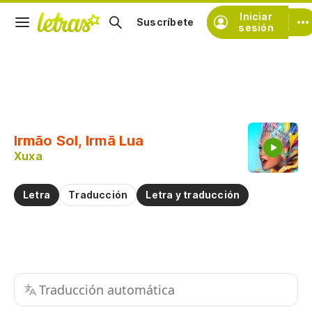
Iniciar
Suscríbete
sesión
Copiar fragmento
Copiar toda la letra
Irmão Sol, Irmã Lua
Practicar la pronunciación de
Xuxa
Comentar sobre este fragmento
Letra
Traducción
Letra y traducción
Traducción automática