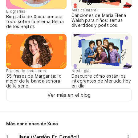
E 
Música infantil
Biografías
Canciones de María Elena
Go
Biografía de Xuxa: conoce
Walsh para niños: temas
todo sobre la eterna Reina
divertidos y poéticos
de los Bajitos
Go
Nostalgia
Frases de canciones
Descubre cómo están los
55 frases de Margarita: lo
integrantes de Menudo hoy
mejor de la banda sonora
en día
de la serie
Ver más en el blog
Más canciones de Xuxa
Ilarié (Versión En Español)