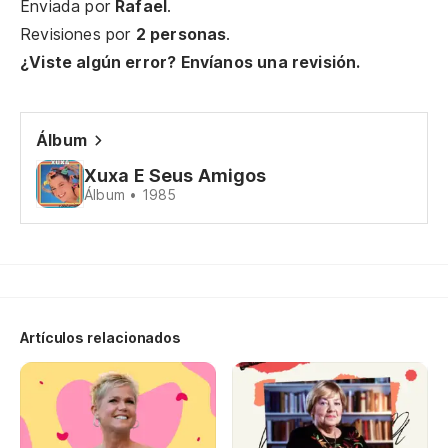
Enviada por
Rafael
.
Vi
Revisiones por
2 personas
.
¿Viste algún error? Envíanos una revisión.
Y 
E 
Álbum
To
Xuxa E Seus Amigos
Álbum • 1985
Be
Ta
Un
Artículos relacionados
Um
Y 