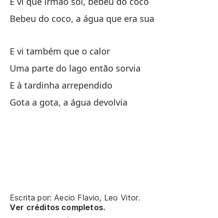
E vi que irmão sol, bebeu do coco
Ta
Bebeu do coco, a água que era sua
Un
E vi também que o calor
Um
Uma parte do lago então sorvia
Y 
E à tardinha arrependido
E 
Gota a gota, a água devolvia
Go
Go
Ve
Vi
Escrita por: Aecio Flavio, Leo Vitor.
Ver créditos completos.
Ve