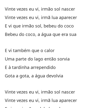
H
Vinte vezes eu vi, irmão sol nascer
Ir
Vinte vezes eu vi, irmã lua aparecer
E vi que irmão sol, bebeu do coco
Ve
Bebeu do coco, a água que era sua
Vi
Ve
E vi também que o calor
Vi
Uma parte do lago então sorvia
E à tardinha arrependido
Y 
Gota a gota, a água devolvia
E 
To
Vinte vezes eu vi, irmão sol nascer
Be
Vinte vezes eu vi, irmã lua aparecer