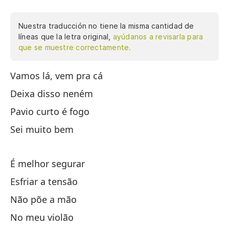
Nuestra traducción no tiene la misma cantidad de
líneas que la letra original,
ayúdanos a revisarla para
que se muestre correctamente.
Vamos lá, vem pra cá
Va
Deixa disso neném
Dé
Pavio curto é fogo
Te
Sei muito bem
Lo
É melhor segurar
Es
Esfriar a tensão
Ba
Não põe a mão
No
No meu violão
En