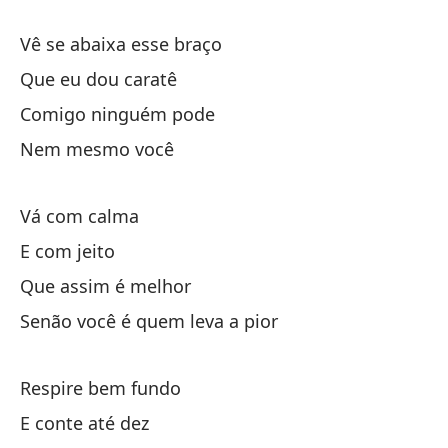
Vê se abaixa esse braço
Ba
Que eu dou caratê
Qu
Comigo ninguém pode
Co
Nem mesmo você
Ni
Vá com calma
Ve
E com jeito
Y 
Que assim é melhor
As
Senão você é quem leva a pior
Si
Respire bem fundo
Re
E conte até dez
Y 