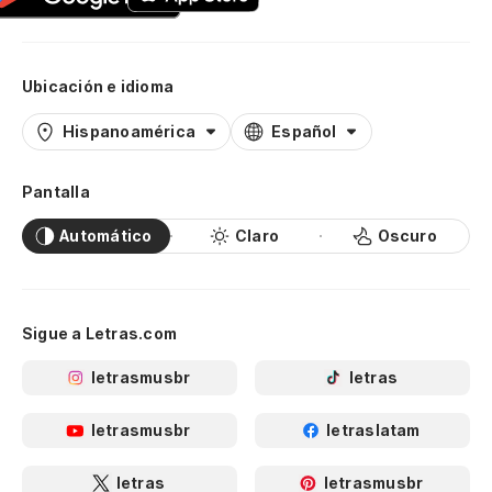
Ubicación e idioma
Hispanoamérica
Español
Pantalla
Automático
Claro
Oscuro
Sigue a Letras.com
letrasmusbr
letras
letrasmusbr
letraslatam
letras
letrasmusbr