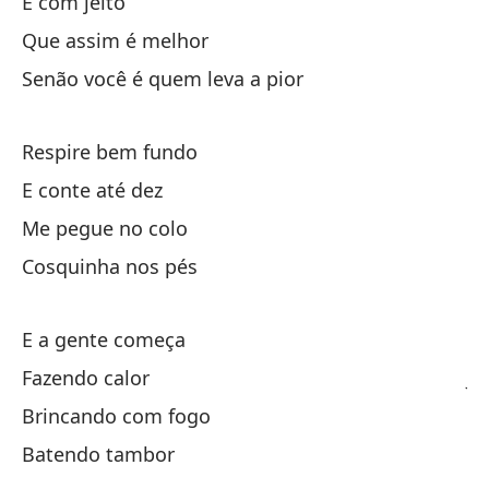
E com jeito
As
Que assim é melhor
Si
Senão você é quem leva a pior
Re
Respire bem fundo
Y 
E conte até dez
A
Me pegue no colo
Ha
Cosquinha nos pés
Y
E a gente começa
Cr
Fazendo calor
Ju
Brincando com fogo
To
Batendo tambor