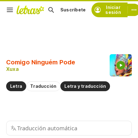
Iniciar
Suscríbete
sesión
Copiar fragmento
Copiar toda la letra
Comigo Ninguém Pode
Practicar la pronunciación de
Xuxa
Comentar sobre este fragmento
Letra
Traducción
Letra y traducción
Traducción automática