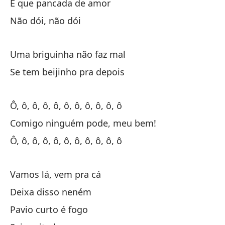
É que pancada de amor
Es
Não dói, não dói
No
Uma briguinha não faz mal
Un
Se tem beijinho pra depois
Si
Ô, ô, ô, ô, ô, ô, ô, ô, ô, ô, ô
Oh
Comigo ninguém pode, meu bem!
¡C
Ô, ô, ô, ô, ô, ô, ô, ô, ô, ô, ô
Va
Vamos lá, vem pra cá
Dé
Deixa disso neném
Te
Pavio curto é fogo
Lo