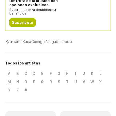
Disfruta de la música con
opciones exclusivas
Suscríbete para desbloquear
beneficios.
Suscríbete
Infantil
Xuxa
Comigo Ninguém Pode
Todos los artistas
A
B
C
D
E
F
G
H
I
J
K
L
M
N
O
P
Q
R
S
T
U
V
W
X
Y
Z
#