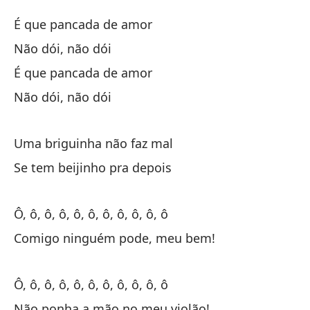
Es
É que pancada de amor
No
Não dói, não dói
Es
É que pancada de amor
No
Não dói, não dói
Un
Uma briguinha não faz mal
Si
Se tem beijinho pra depois
Oh
Ô, ô, ô, ô, ô, ô, ô, ô, ô, ô, ô
¡C
Comigo ninguém pode, meu bem!
Oh
Ô, ô, ô, ô, ô, ô, ô, ô, ô, ô, ô
¡N
Não ponha a mão no meu violão!