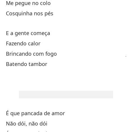
Me pegue no colo
A
Cosquinha nos pés
Ha
E a gente começa
Y
Fazendo calor
Cr
Brincando com fogo
Ju
Batendo tambor
To
É que pancada de amor
Es
Não dói, não dói
No