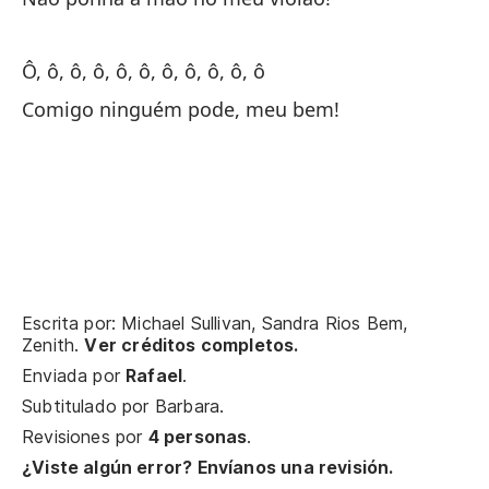
Oh
Ô, ô, ô, ô, ô, ô, ô, ô, ô, ô, ô
¡C
Comigo ninguém pode, meu bem!
Escrita por: Michael Sullivan, Sandra Rios Bem,
Zenith.
Ver créditos completos.
Enviada por
Rafael
.
Subtitulado por
Barbara
.
Revisiones por
4 personas
.
¿Viste algún error? Envíanos una revisión.