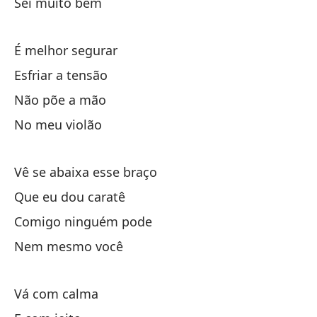
Sei muito bem
Es
É melhor segurar
Ba
Esfriar a tensão
No
Não põe a mão
En
No meu violão
Ba
Vê se abaixa esse braço
Qu
Que eu dou caratê
Co
Comigo ninguém pode
Ni
Nem mesmo você
Ve
Vá com calma
Y 