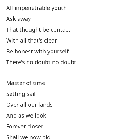
Se
All impenetrable youth
Ask away
Re
That thought be contact
Re
With all that's clear
To
Be honest with yourself
There's no doubt no doubt
To
Master of time
El
Setting sail
Over all our lands
Ll
And as we look
Cr
Forever closer
Po
Shall we now bid