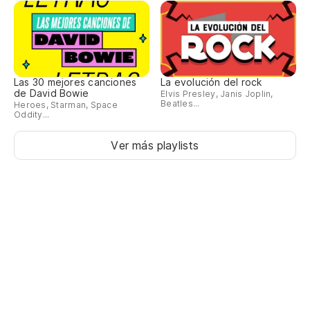
Má
Pa
¿D
Las 30 mejores canciones
La evolución del rock
de David Bowie
Elvis Presley, Janis Joplin,
Beatles...
Heroes, Starman, Space
De
Oddity...
Wi
Ver más playlists
Ll
Re
Má
Pa
Aq