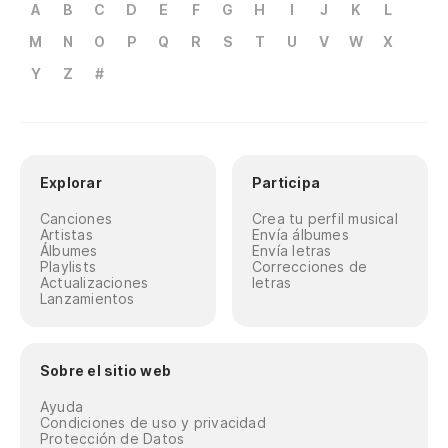
A
B
C
D
E
F
G
H
I
J
K
L
M
N
O
P
Q
R
S
T
U
V
W
X
Y
Z
#
Explorar
Participa
Canciones
Crea tu perfil musical
Artistas
Envía álbumes
Álbumes
Envía letras
Playlists
Correcciones de
Actualizaciones
letras
Lanzamientos
Sobre el sitio web
Ayuda
Condiciones de uso y privacidad
Protección de Datos