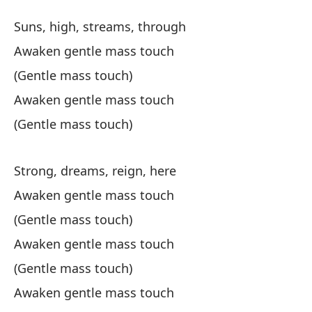
Wi
Suns, high, streams, through
Ll
Awaken gentle mass touch
Re
(Gentle mass touch)
Awaken gentle mass touch
Má
(Gentle mass touch)
Pa
Aq
Strong, dreams, reign, here
Awaken gentle mass touch
(É
(Gentle mass touch)
(E
Awaken gentle mass touch
(Gentle mass touch)
Aq
Awaken gentle mass touch