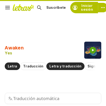
Iniciar
Suscríbete
sesión
Copiar fragmento
Copiar toda la letra
Awaken
Practicar la pronunciación de
Yes
Comentar sobre este fragmento
Letra
Traducción
Letra y traducción
Significad
Traducción automática