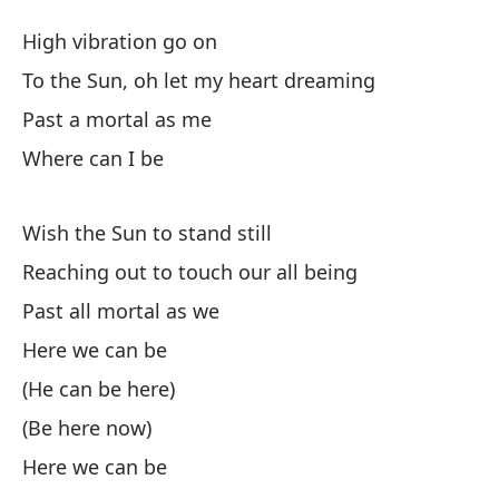
D
High vibration go on
A
To the Sun, oh let my heart dreaming
Past a mortal as me
El
Where can I be
Al
Wish the Sun to stand still
To
Reaching out to touch our all being
Má
Past all mortal as we
Pa
Here we can be
¿D
(He can be here)
(Be here now)
Here we can be
De