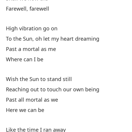
By
Farewell, farewell
Es
High vibration go on
Is
To the Sun, oh let my heart dreaming
Past a mortal as me
El
Where can I be
Im
Dr
Wish the Sun to stand still
Reaching out to touch our own being
Re
Past all mortal as we
Re
Here we can be
Pa
So 
Like the time I ran away