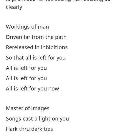
(E
clearly
Workings of man
Driven far from the path
Rereleased in inhibitions
Es
So that all is left for you
All is left for you
De
All is left for you
Aw
All is left for you now
(T
Master of images
De
Songs cast a light on you
Aw
Hark thru dark ties