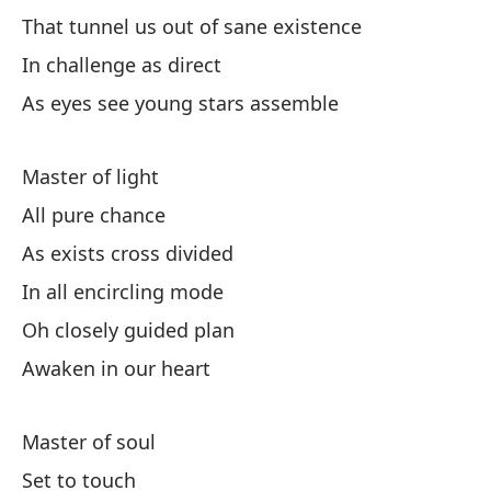
That tunnel us out of sane existence
(T
In challenge as direct
De
As eyes see young stars assemble
Aw
Master of light
C
All pure chance
C
As exists cross divided
In all encircling mode
C
Oh closely guided plan
Awaken in our heart
El
Master of soul
Es
Set to touch