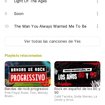
Light Of The Ages
Y 
Soon
The Man You Always Wanted Me To Be
Si
¿V
Ver todas las canciones
de Yes
Ad
Playlists relacionadas
El
Al
Bandas de rock progresivo
Rock en español de los 80 y
90
Pink Floyd, Rush, Tool, Moody
To
Blues...
Café Tacvba, Soda Stereo, La
Unión y otros