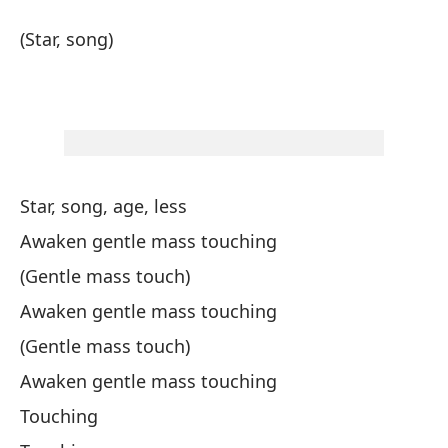
So
(Star, song)
Su
De
Aw
Star, song, age, less
(T
Awaken gentle mass touching
De
(Gentle mass touch)
Aw
Awaken gentle mass touching
(Gentle mass touch)
(T
Awaken gentle mass touching
Touching
Fu