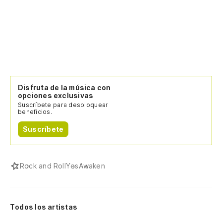
Co
Te
Tu
Disfruta de la música con
opciones exclusivas
Co
Suscríbete para desbloquear
beneficios.
Te
Suscríbete
Tu
Rock and Roll
Yes
Awaken
Todos los artistas