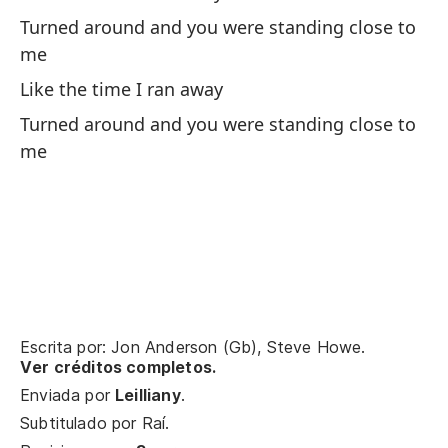
Turned around and you were standing close to
To
me
Like the time I ran away
To
Turned around and you were standing close to
me
To
Ma
La
So
Escrita por: Jon Anderson (Gb), Steve Howe.
Ver créditos completos.
Es
Enviada por
Leilliany
.
Ha
Subtitulado por
Raí
.