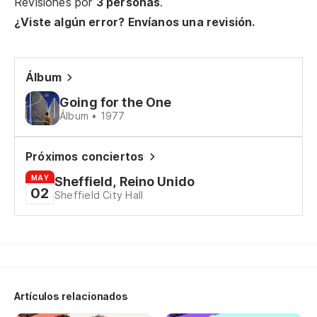
Revisiones por
3 personas
.
Es
¿Viste algún error? Envíanos una revisión.
Th
En
Álbum
Going for the One
Co
Álbum • 1977
re
As
Próximos conciertos
MAY
Sheffield, Reino Unido
02
Sheffield City Hall
Ma
To
Co
Artículos relacionados