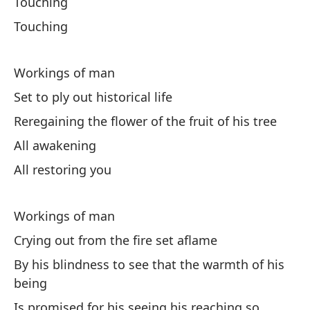
Touching
St
Touching
De
Aw
Workings of man
Set to ply out historical life
(T
Reregaining the flower of the fruit of his tree
All awakening
De
All restoring you
Aw
(T
Workings of man
Crying out from the fire set aflame
De
By his blindness to see that the warmth of his
Aw
being
Is promised for his seeing his reaching so