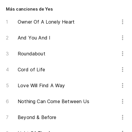
Es
Más canciones de Yes
Th
Owner Of A Lonely Heart
Co
And You And I
Sé
Roundabout
No
Cord of Life
Th
Love Will Find A Way
Ma
Nothing Can Come Between Us
N
Beyond & Before
So