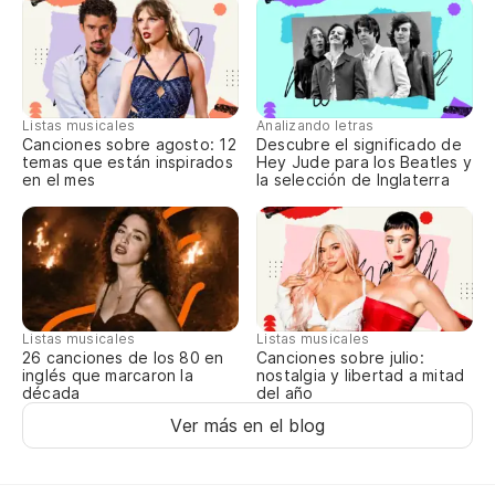
En
Oh
Listas musicales
Analizando letras
De
Canciones sobre agosto: 12
Descubre el significado de
temas que están inspirados
Hey Jude para los Beatles y
en el mes
la selección de Inglaterra
Ma
Aj
Listas musicales
Listas musicales
To
Canciones sobre julio:
26 canciones de los 80 en
nostalgia y libertad a mitad
inglés que marcaron la
del año
década
Al
Ver más en el blog
Pr