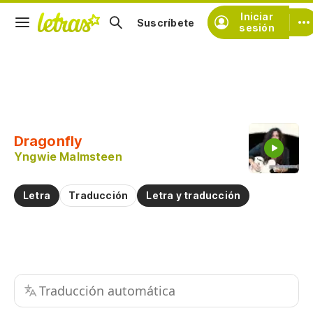
Iniciar
Suscríbete
sesión
Copiar fragmento
Copiar toda la letra
Dragonfly
Practicar la pronunciación de
Yngwie Malmsteen
Comentar sobre este fragmento
Letra
Traducción
Letra y traducción
Traducción automática