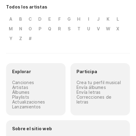
Todos los artistas
A
B
C
D
E
F
G
H
I
J
K
L
M
N
O
P
Q
R
S
T
U
V
W
X
Y
Z
#
Explorar
Participa
Canciones
Crea tu perfil musical
Artistas
Envía álbumes
Álbumes
Envía letras
Playlists
Correcciones de
Actualizaciones
letras
Lanzamientos
Sobre el sitio web