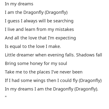
In my dreams
En
I am the Dragonfly (Dragonfly)
So
I guess I always will be searching
Su
I live and learn from my mistakes
Vi
And all the love that I'm expecting
Y 
Is equal to the love I make.
Es
Little dreamer when evening falls. Shadows fall
Pe
so
Bring some honey for my soul
Tr
Take me to the places I've never been
Ll
If I had some wings then I could fly (Dragonfly)
Si
In my dreams I am the Dragonfly (Dragonfly).
En
"