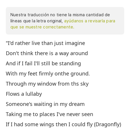
Nuestra traducción no tiene la misma cantidad de
líneas que la letra original,
ayúdanos a revisarla para
que se muestre correctamente.
"I'd rather live than just imagine
Pr
Don't think there is a way around
No
And if I fail I'll still be standing
Y 
With my feet firmly onthe ground.
Co
Through my window from ths sky
A 
Flows a lullaby
Fl
Someone's waiting in my dream
Al
Taking me to places I've never seen
Ll
If I had some wings then I could fly (Dragonfly)
Si