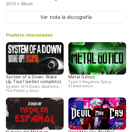
2010 • Álbum
Ver toda la discografía
Playlists relacionadas
System of a Down: Wake
Metal Gótico
Up Tour! (setlist completo)
Type O Negative, Epica,
Evanescence...
System Of A Down, Madonna,
The Police y otros
El mejor del Metal en
Devil May Cry (Netflix)