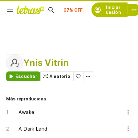
Suscríbete
Iniciar
sesión
Ynis Vitrin
Escuchar
Aleatorio
Más reproducidas
Awake
A Dark Land