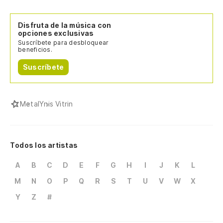
Disfruta de la música con
opciones exclusivas
Suscríbete para desbloquear
beneficios.
Suscríbete
Metal
Ynis Vitrin
Todos los artistas
A
B
C
D
E
F
G
H
I
J
K
L
M
N
O
P
Q
R
S
T
U
V
W
X
Y
Z
#