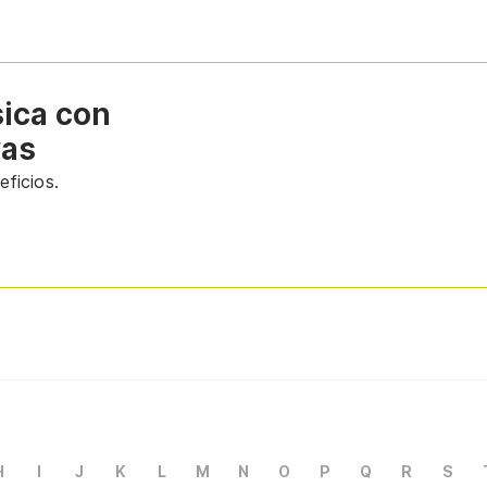
sica con
vas
ficios.
H
I
J
K
L
M
N
O
P
Q
R
S