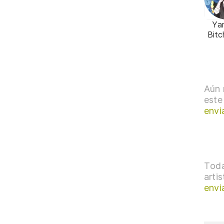
Yar
Bitc
Aún 
este
envi
Toda
arti
envi