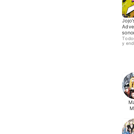
Jojo'
Adve
sono
Todos
y end
Ma
M