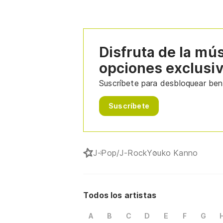
Disfruta de la mú
opciones exclusi
Suscríbete para desbloquear bene
Suscríbete
J-Pop/J-Rock
Youko Kanno
Todos los artistas
A
B
C
D
E
F
G