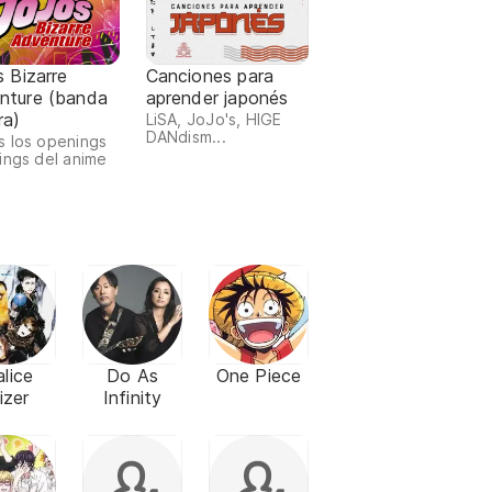
s Bizarre
Canciones para
nture (banda
aprender japonés
ra)
LiSA, JoJo's, HIGE
DANdism...
 los openings
ings del anime
lice
Do As
One Piece
izer
Infinity