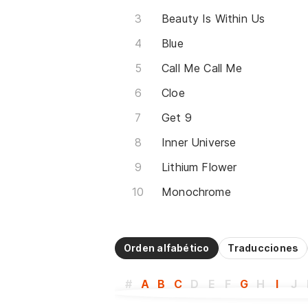
Beauty Is Within Us
Blue
Call Me Call Me
Cloe
Get 9
Inner Universe
Lithium Flower
Monochrome
Orden alfabético
Traducciones
#
A
B
C
D
E
F
G
H
I
J