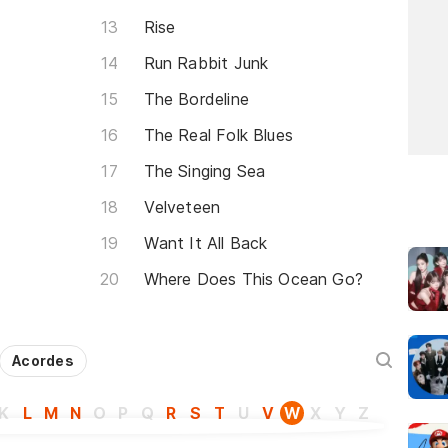
Rise
Run Rabbit Junk
The Bordeline
The Real Folk Blues
The Singing Sea
Velveteen
Want It All Back
Where Does This Ocean Go?
Acordes
K
L
M
N
O
P
Q
R
S
T
U
V
W
X
Y
Z