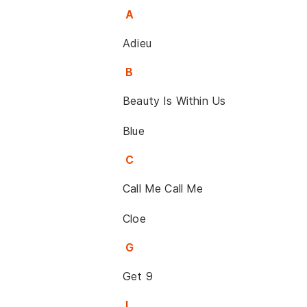
A
Adieu
B
Beauty Is Within Us
Blue
C
Call Me Call Me
Cloe
G
Get 9
I