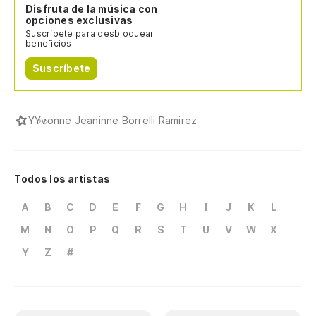
Disfruta de la música con
opciones exclusivas
Suscríbete para desbloquear
beneficios.
Suscríbete
Y
Yvonne Jeaninne Borrelli Ramirez
Todos los artistas
A
B
C
D
E
F
G
H
I
J
K
L
M
N
O
P
Q
R
S
T
U
V
W
X
Y
Z
#