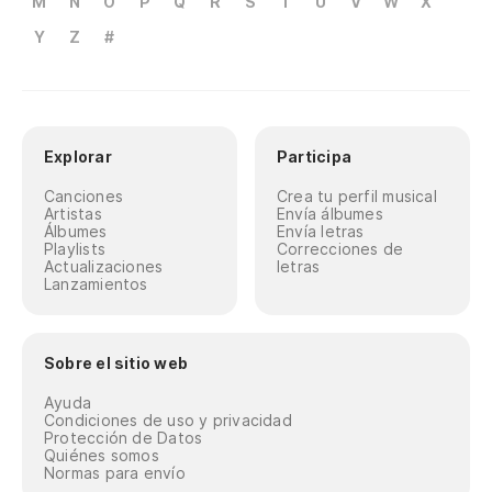
M
N
O
P
Q
R
S
T
U
V
W
X
Y
Z
#
Explorar
Participa
Canciones
Crea tu perfil musical
Artistas
Envía álbumes
Álbumes
Envía letras
Playlists
Correcciones de
Actualizaciones
letras
Lanzamientos
Sobre el sitio web
Ayuda
Condiciones de uso y privacidad
Protección de Datos
Quiénes somos
Normas para envío