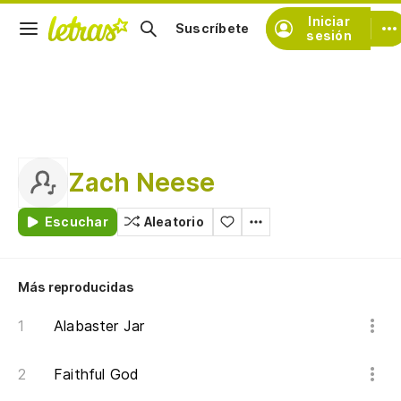
Iniciar
Suscríbete
sesión
Zach Neese
Escuchar
Aleatorio
Más reproducidas
Alabaster Jar
Faithful God