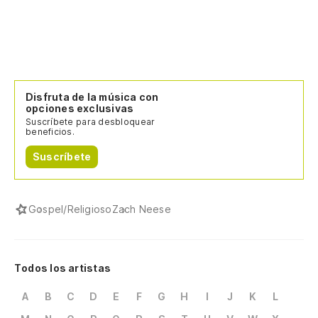
Disfruta de la música con
opciones exclusivas
Suscríbete para desbloquear
beneficios.
Suscríbete
Gospel/Religioso
Zach Neese
Todos los artistas
A
B
C
D
E
F
G
H
I
J
K
L