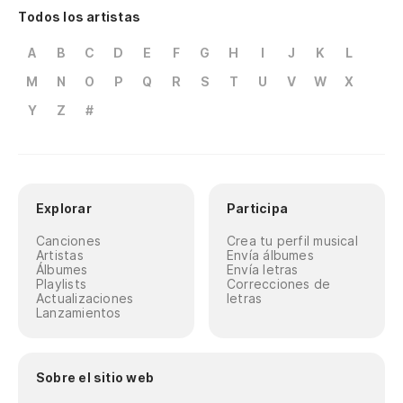
Todos los artistas
A
B
C
D
E
F
G
H
I
J
K
L
M
N
O
P
Q
R
S
T
U
V
W
X
Y
Z
#
Explorar
Participa
Canciones
Crea tu perfil musical
Artistas
Envía álbumes
Álbumes
Envía letras
Playlists
Correcciones de
Actualizaciones
letras
Lanzamientos
Sobre el sitio web