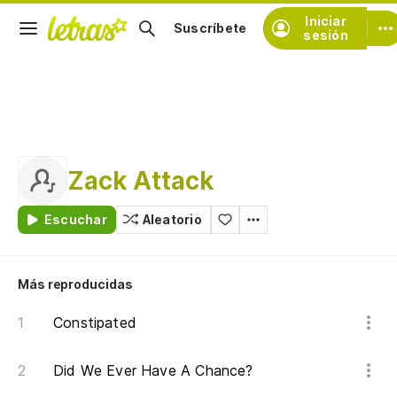
Iniciar
Suscríbete
sesión
Zack Attack
Escuchar
Aleatorio
Más reproducidas
Constipated
Did We Ever Have A Chance?