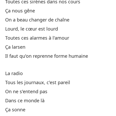
Toutes ces sirènes dans nos cours
Qu
Ça nous gêne
No
On a beau changer de chaîne
Lourd, le cœur est lourd
Es
Toutes ces alarmes à l'amour
Ça larsen
Mi
Il faut qu'on reprenne forme humaine
Ta
Ba
La radio
Tous les journaux, c'est pareil
On ne s'entend pas
So
Dans ce monde là
So
Ça sonne
To