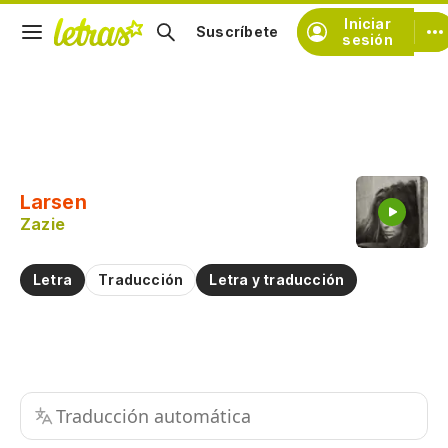
Iniciar
Suscríbete
sesión
Copiar fragmento
Copiar toda la letra
Larsen
Practicar la pronunciación de
Zazie
Comentar sobre este fragmento
Letra
Traducción
Letra y traducción
Traducción automática