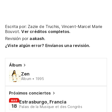
To
To
Z
Escrita por: Zazie de Truchis, Vincent-Marcel Marie
Bouvot.
Ver créditos completos.
Revisión por
aakash
.
Mi
¿Viste algún error? Envíanos una revisión.
So
Álbum
So
Zen
Álbum • 1995
Il
Próximos conciertos
Qu
MAR
Estrasburgo, Francia
18
Palais de la Musique et des Congrès
Pa