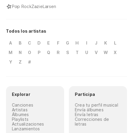
Pop Rock
Zazie
Larsen
Todos los artistas
A
B
C
D
E
F
G
H
I
J
K
L
M
N
O
P
Q
R
S
T
U
V
W
X
Y
Z
#
Explorar
Participa
Canciones
Crea tu perfil musical
Artistas
Envía álbumes
Álbumes
Envía letras
Playlists
Correcciones de
Actualizaciones
letras
Lanzamientos