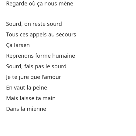
Regarde où ça nous mène
So
Sourd, on reste sourd
So
Tous ces appels au secours
To
Ça larsen
To
Reprenons forme humaine
Sourd, fais pas le sourd
No
Je te jure que l'amour
En vaut la peine
Au
Mais laisse ta main
On
Dans la mienne
Pe
Lo