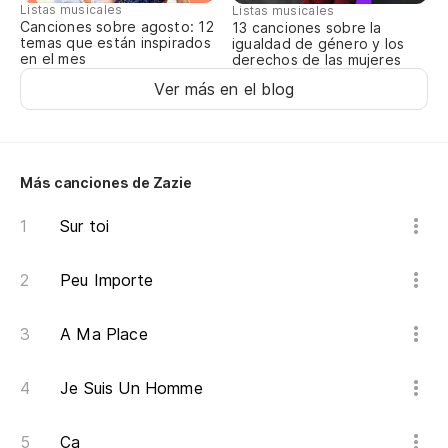
Listas musicales
Listas musicales
Canciones sobre agosto: 12
13 canciones sobre la
¿P
temas que están inspirados
igualdad de género y los
en el mes
derechos de las mujeres
Po
Ver más en el blog
So
So
Más canciones de Zazie
To
Sur toi
To
Peu Importe
No
A Ma Place
Au
Je Suis Un Homme
On
Ça