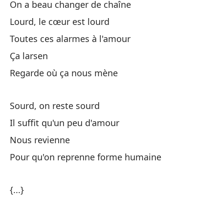
Te
On a beau changer de chaîne
Il
Lourd, le cœur est lourd
Toutes ces alarmes à l'amour
La
Ça larsen
Regarde où ça nous mène
To
To
Sourd, on reste sourd
Il suffit qu'un peu d'amour
N
Nous revienne
E
Pour qu'on reprenne forme humaine
S
{...}
Te