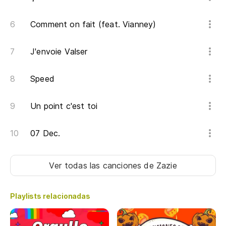
Pe
Lo
Comment on fait (feat. Vianney)
To
J'envoie Valser
To
Speed
Z
Un point c'est toi
Mi
07 Dec.
So
Ver todas las canciones
de Zazie
To
Playlists relacionadas
To