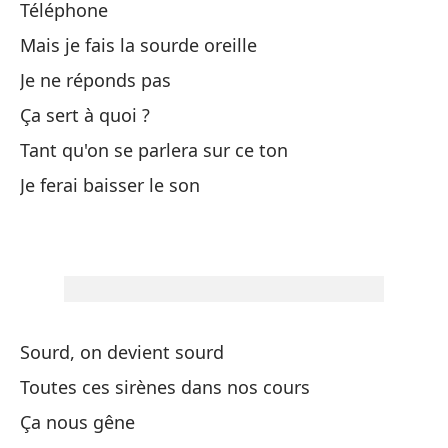
Téléphone
To
Mais je fais la sourde oreille
No
Je ne réponds pas
Ça sert à quoi ?
Au
Tant qu'on se parlera sur ce ton
On
Je ferai baisser le son
Pe
Lo
To
To
Sourd, on devient sourd
Toutes ces sirènes dans nos cours
Z
Ça nous gêne