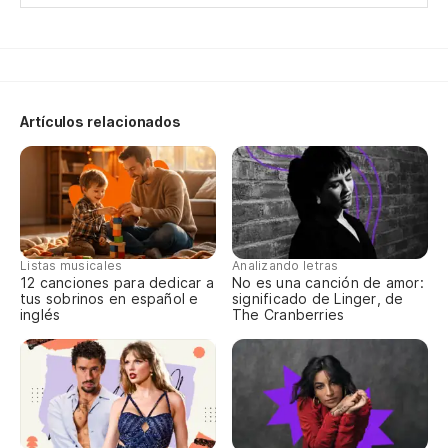
Po
{..
Artículos relacionados
Gu
Je
De
Listas musicales
Analizando letras
12 canciones para dedicar a
No es una canción de amor:
Tu
tus sobrinos en español e
significado de Linger, de
inglés
The Cranberries
Nu
No
Qu