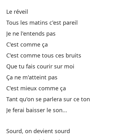
Z
Le réveil
L
Tous les matins c'est pareil
Je ne l'entends pas
El
C'est comme ça
Ca
C'est comme tous ces bruits
Que tu fais courir sur moi
No
Ça ne m'atteint pas
C'est mieux comme ça
Es
Tant qu'on se parlera sur ce ton
Es
Je ferai baisser le son...
C'
Sourd, on devient sourd
Qu