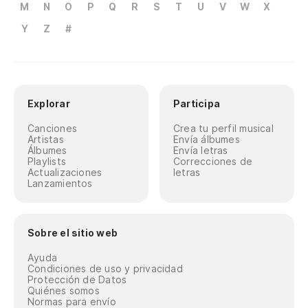
M
N
O
P
Q
R
S
T
U
V
W
X
Y
Z
#
Explorar
Participa
Canciones
Crea tu perfil musical
Artistas
Envía álbumes
Álbumes
Envía letras
Playlists
Correcciones de
Actualizaciones
letras
Lanzamientos
Sobre el sitio web
Ayuda
Condiciones de uso y privacidad
Protección de Datos
Quiénes somos
Normas para envío