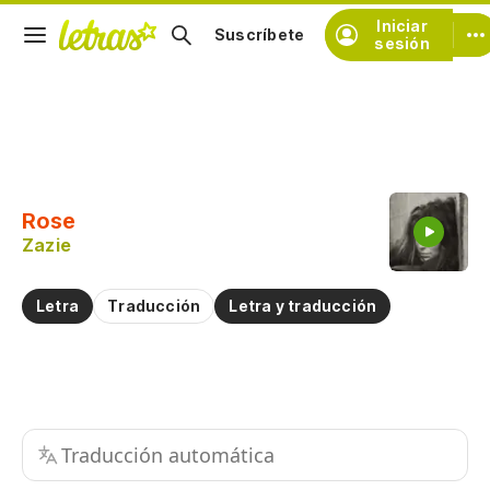
Iniciar
Suscríbete
sesión
Copiar fragmento
Copiar toda la letra
Rose
Practicar la pronunciación de
Zazie
Comentar sobre este fragmento
Letra
Traducción
Letra y traducción
Traducción automática