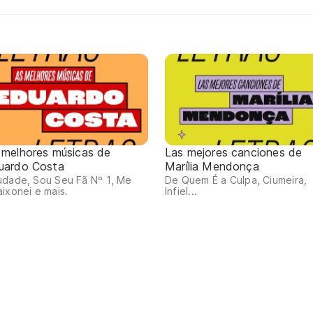
 melhores músicas de
Las mejores canciones de
uardo Costa
Marília Mendonça
udade, Sou Seu Fã Nº 1, Me
De Quem É a Culpa, Ciumeira,
ixonei e mais.
Infiel...