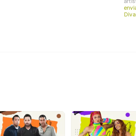
arti
envi
Diva