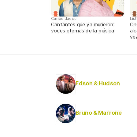
Curiosidades
Lis
Cantantes que ya murieron:
One
voces eternas de la música
alc
ve
Edson & Hudson
Bruno & Marrone