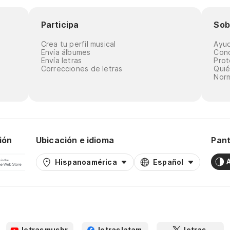
Participa
Sob
Crea tu perfil musical
Ayu
Envía álbumes
Cond
Envía letras
Prot
Correcciones de letras
Qui
Norm
ión
Ubicación e idioma
Pant
Hispanoamérica
Español
letrasmusbr
letraslatam
letras