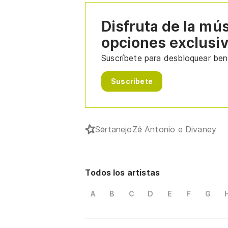
Disfruta de la mú
opciones exclusi
Suscríbete para desbloquear bene
Suscríbete
Sertanejo
Zé Antonio e Divaney
Todos los artistas
A
B
C
D
E
F
G