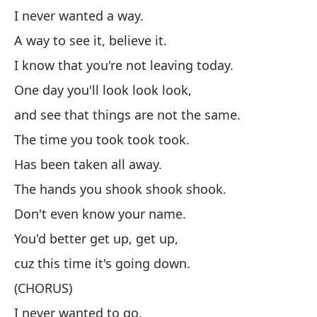
Nu
I never wanted a way.
Un
A way to see it, believe it.
Sé
I know that you're not leaving today.
Un
One day you'll look look look,
y 
and see that things are not the same.
El
The time you took took took.
Ha
Has been taken all away.
La
The hands you shook shook shook.
es
Don't even know your name.
Ni
You'd better get up, get up,
Má
cuz this time it's going down.
po
(CHORUS)
(C
I never wanted to go.