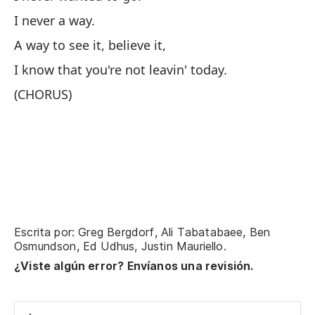
Nu
I never a way.
Nu
A way to see it, believe it,
Un
I know that you're not leavin' today.
Sé
(CHORUS)
(C
Escrita por: Greg Bergdorf, Ali Tabatabaee, Ben
Osmundson, Ed Udhus, Justin Mauriello.
¿Viste algún error? Envíanos una revisión.