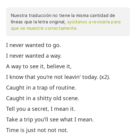
Nuestra traducción no tiene la misma cantidad de
líneas que la letra original,
ayúdanos a revisarla para
que se muestre correctamente.
I never wanted to go.
Nu
I never wanted a way.
Nu
A way to see it, believe it,
Un
I know that you're not leavin' today. (x2).
Sé
Caught in a trap of routine.
At
Caught in a shitty old scene.
At
Tell you a secret, I mean it.
Te
Take a trip you'll see what I mean.
Ha
Time is just not not not.
El