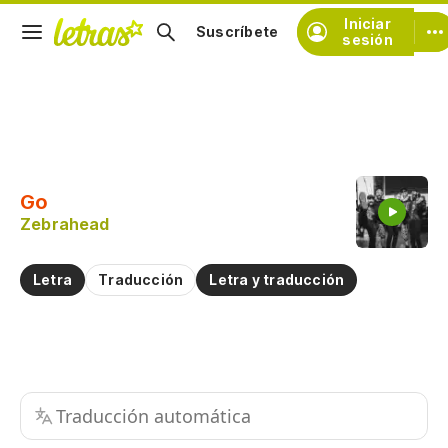
Iniciar
Suscríbete
sesión
Copiar fragmento
Copiar toda la letra
Go
Practicar la pronunciación de
Zebrahead
Comentar sobre este fragmento
Letra
Traducción
Letra y traducción
Traducción automática