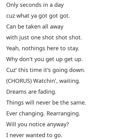
Only seconds in a day
So
cuz what ya got got got.
po
Can be taken all away
Pu
di
with just one shot shot shot.
Sí
Yeah, nothings here to stay.
¿P
Why don't you get up get up.
Po
Cuz' this time it's going down.
(C
(CHORUS) Watchin', waiting.
Lo
Dreams are fading.
La
Things will never be the same.
Si
Ever changing. Rearranging.
¿T
Will you notice anyway?
Nu
I never wanted to go.