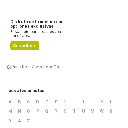
Disfruta de la música con
opciones exclusivas
Suscríbete para desbloquear
beneficios.
Suscríbete
Punk Rock
Zebrahead
Go
Todos los artistas
A
B
C
D
E
F
G
H
I
J
K
L
M
N
O
P
Q
R
S
T
U
V
W
X
Y
Z
#