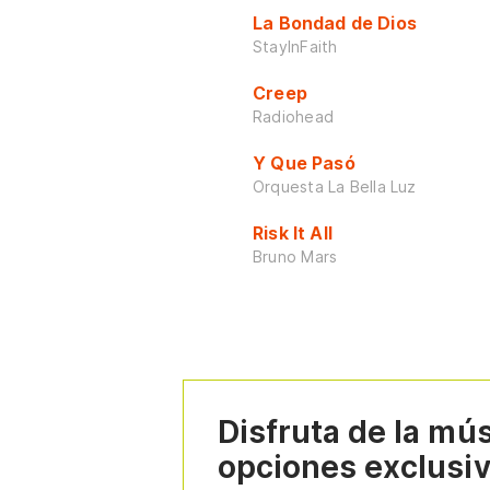
La Bondad de Dios
StayInFaith
Creep
Radiohead
Y Que Pasó
Orquesta La Bella Luz
Risk It All
Bruno Mars
Disfruta de la mú
opciones exclusi