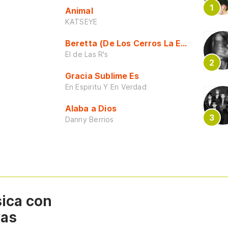
Animal
KATSEYE
Beretta (De Los Cerros La Escuela)
El de Las R's
Gracia Sublime Es
En Espiritu Y En Verdad
Alaba a Dios
Danny Berrios
sica con
vas