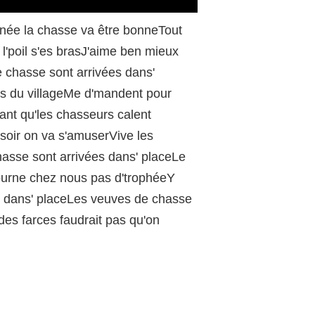
/
année la chasse va être bonneTout
 l'poil s'es brasJ'aime ben mieux
e chasse sont arrivées dans'
es du villageMe d'mandent pour
nt qu'les chasseurs calent
À soir on va s'amuserVive les
asse sont arrivées dans' placeLe
tourne chez nous pas d'trophéeY
es dans' placeLes veuves de chasse
des farces faudrait pas qu'on