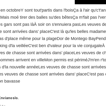
 octobreY sont tout'partis dans l'boisÇa à l'air qu'c't'
ais moé tirer des balles su'des bêtesÇa m'fait pas l'ver
'les gars sont pas làÀ soir on s'ennuiera pasLes veuves d
 sont arrivées dans' placeC'est là qu'les belles madam
pas d'place même pour la plageDor de Montego BayPenda
l'king d'la veilléeC'est ben d'valeur pour la vie conjugale
es de chasse sont arrivées dans' placeLes veuves de ch
 hommes arrivent en villeMon permis est périméJ'm'en r'
ers d'la nouvelle annéeLes veuves de chasse sont arrivé
es veuves de chasse sont arrivées dans' placeC'est pas 
on bavasse
Envíanoslo.