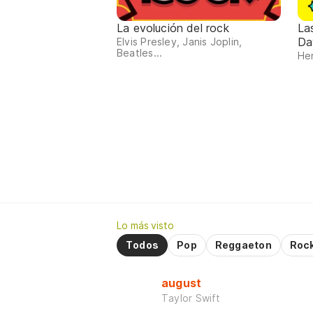
La evolución del rock
La
Da
Elvis Presley, Janis Joplin,
Beatles...
Her
Lo más visto
Todos
Pop
Reggaeton
Roc
august
Taylor Swift