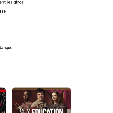
nt les ginos
sse
 Banque