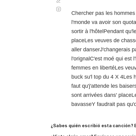
Corregir
Desplazamiento
automático
Chercher pas les hommes en
l'monde va avoir son quotaM
sortir à l'hôtelPendant qu
placeLes veuves de chasse
aller danserJ'changerais 
l'orignalC'est moé qui est 
femmes en libertéLes veuv
buck su'l top du 4 X 4Les
faut qu'j'attende les bais
sont arrivées dans' placeL
bavasseY faudrait pas qu'
¿Sabes quién escribió esta canción? 