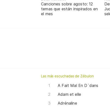
Canciones sobre agosto: 12
De
temas que están inspirados en
Jud
el mes
sel
Las más escuchadas de Zébulon
A Fait Mal En D`dans
Adam et elle
Adrénaline