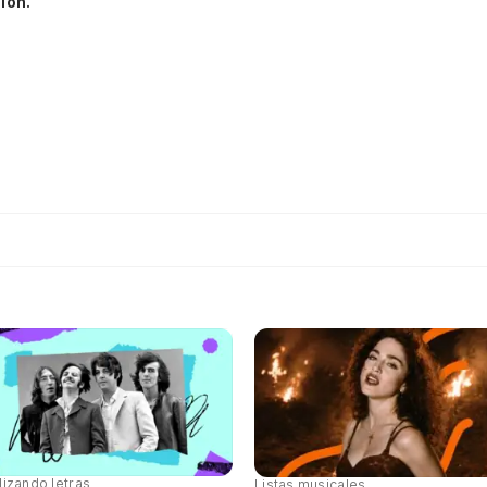
ión.
lizando letras
Listas musicales