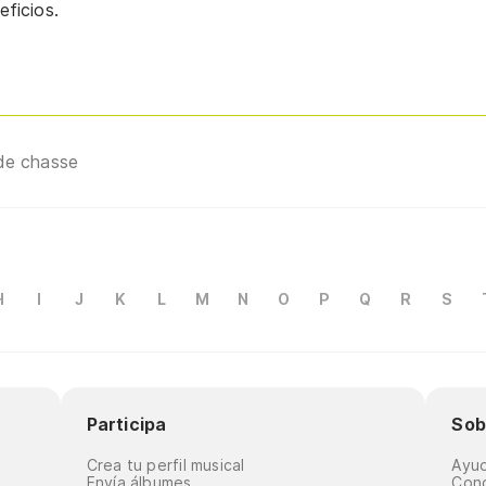
ficios.
de chasse
H
I
J
K
L
M
N
O
P
Q
R
S
Participa
Sob
Crea tu perfil musical
Ayu
Envía álbumes
Cond