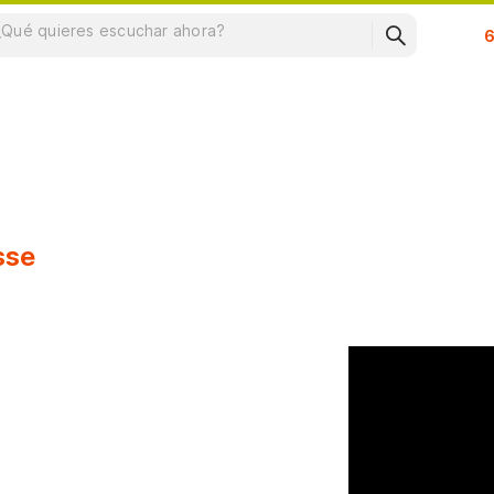
Su
sse