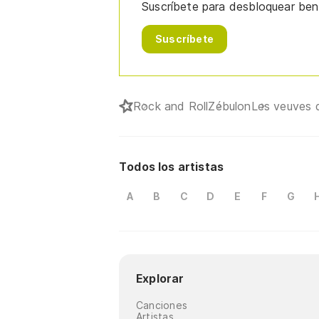
Suscríbete para desbloquear bene
Suscríbete
Rock and Roll
Zébulon
Les veuves 
Todos los artistas
A
B
C
D
E
F
G
Explorar
Canciones
Artistas