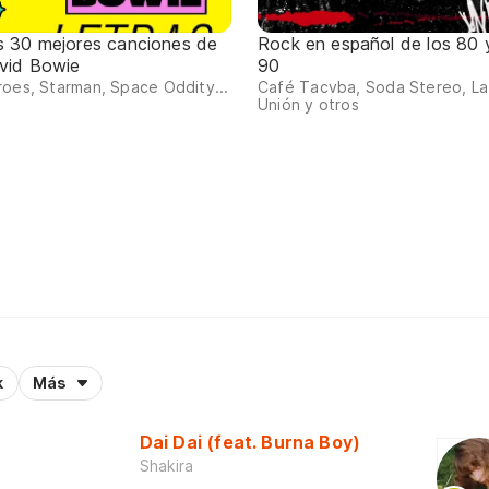
s 30 mejores canciones de
Rock en español de los 80 
vid Bowie
90
oes, Starman, Space Oddity...
Café Tacvba, Soda Stereo, La
Unión y otros
k
Más
Dai Dai (feat. Burna Boy)
Shakira