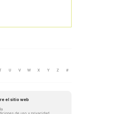
T
U
V
W
X
Y
Z
#
re el sitio web
da
iciones de uso y privacidad