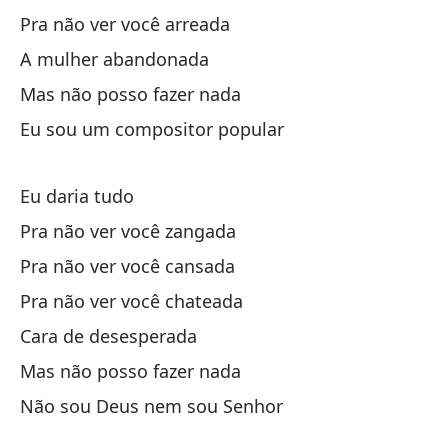
Pa
Pra não ver você arreada
A mulher abandonada
Pa
Mas não posso fazer nada
Eu sou um compositor popular
Pa
Co
Eu daria tudo
Pra não ver você zangada
Pe
Pra não ver você cansada
Ma
Pra não ver você chateada
Cara de desesperada
No
Mas não posso fazer nada
Nã
Não sou Deus nem sou Senhor