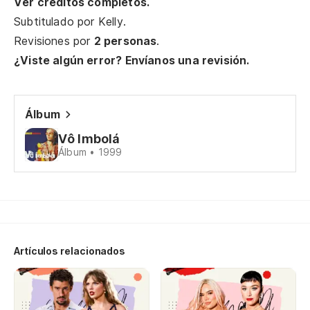
Ver créditos completos.
Ma
Subtitulado por
Kelly
.
Revisiones por
2 personas
.
So
¿Viste algún error? Envíanos una revisión.
Eu
Álbum
Da
Vô Imbolá
Álbum • 1999
Pa
Pa
Pa
Artículos relacionados
Co