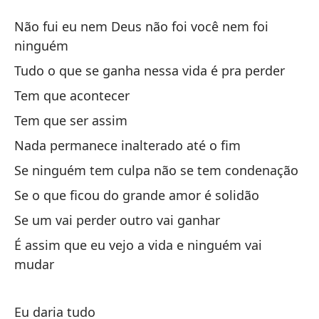
Ti
Não fui eu nem Deus não foi você nem foi
T
ninguém
Tudo o que se ganha nessa vida é pra perder
No
Tem que acontecer
Nã
Tem que ser assim
To
Nada permanece inalterado até o fim
Tu
Se ninguém tem culpa não se tem condenação
Se o que ficou do grande amor é solidão
Ti
Se um vai perder outro vai ganhar
É assim que eu vejo a vida e ninguém vai
Ti
mudar
Na
Eu daria tudo
Na