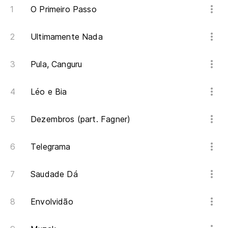
O Primeiro Passo
La
Ultimamente Nada
Pe
Pula, Canguru
Ma
Léo e Bia
So
Dezembros (part. Fagner)
So
Telegrama
Saudade Dá
Envolvidão