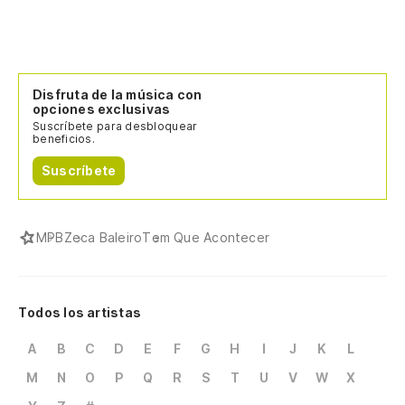
Disfruta de la música con
opciones exclusivas
Suscríbete para desbloquear
beneficios.
Suscríbete
MPB
Zeca Baleiro
Tem Que Acontecer
Todos los artistas
A
B
C
D
E
F
G
H
I
J
K
L
M
N
O
P
Q
R
S
T
U
V
W
X