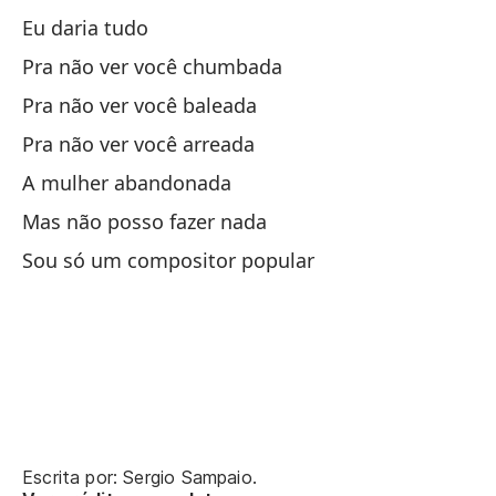
Eu daria tudo
Pra não ver você chumbada
Da
Pra não ver você baleada
Pra não ver você arreada
Pa
A mulher abandonada
Pr
Mas não posso fazer nada
Sou só um compositor popular
Pa
Pr
Pa
La
Escrita por: Sergio Sampaio.
Pe