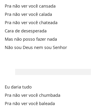
Pra não ver você cansada
Si
Pra não ver você calada
Se
Pra não ver você chateada
Si
Cara de desesperada
Mas não posso fazer nada
Se
Não sou Deus nem sou Senhor
Si
Se
As
É 
Eu daria tudo
Pra não ver você chumbada
Da
Pra não ver você baleada