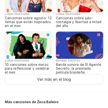
Pe
Listas musicales
Listas musicales
Ma
Canciones sobre agosto: 12
Canciones sobre julio:
temas que están inspirados
nostalgia y libertad a mitad
en el mes
del año
No
Nã
Da
Listas musicales
Bandas sonoras
10 canciones sobre marzo
Banda sonora de El Agente
Pa
para reflexionar y celebrar
Secreto, la premiada
el mes
película brasileña
Pr
Ver más en el blog
Pa
Pr
Más canciones de Zeca Baleiro
Pa