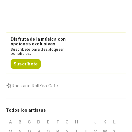
Disfruta de la música con
opciones exclusivas
Suscríbete para desbloquear
beneficios.
Suscríbete
Rock and Roll
Zen Cafe
Todos los artistas
A
B
C
D
E
F
G
H
I
J
K
L
M
N
O
P
Q
R
S
T
U
V
W
X