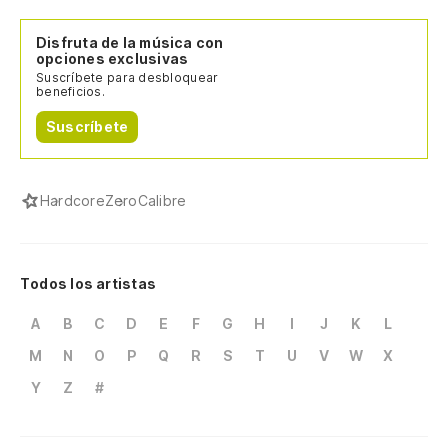
Disfruta de la música con
opciones exclusivas
Suscríbete para desbloquear
beneficios.
Suscríbete
Hardcore
ZeroCalibre
Todos los artistas
A
B
C
D
E
F
G
H
I
J
K
L
M
N
O
P
Q
R
S
T
U
V
W
X
Y
Z
#