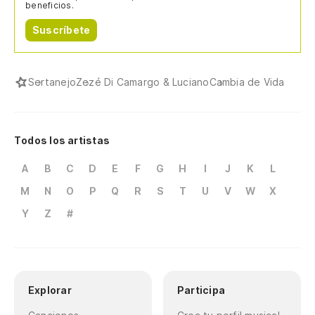
beneficios.
Suscríbete
Sertanejo
Zezé Di Camargo & Luciano
Cambia de Vida
Todos los artistas
A
B
C
D
E
F
G
H
I
J
K
L
M
N
O
P
Q
R
S
T
U
V
W
X
Y
Z
#
Explorar
Participa