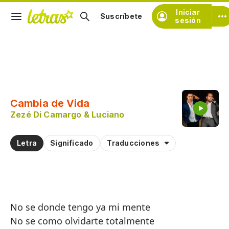
Iniciar
Suscríbete
sesión
Copiar fragmento
Copiar toda la letra
Cambia de Vida
Practicar la pronunciación de
Zezé Di Camargo & Luciano
Comentar sobre este fragmento
Letra
Significado
Traducciones
No se donde tengo ya mi mente
No se como olvidarte totalmente