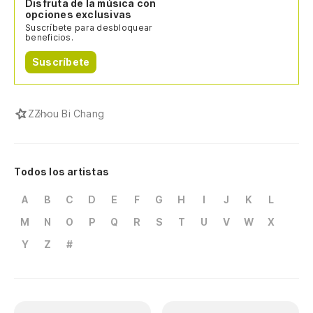
Disfruta de la música con
opciones exclusivas
Suscríbete para desbloquear
beneficios.
Suscríbete
Z
Zhou Bi Chang
Todos los artistas
A
B
C
D
E
F
G
H
I
J
K
L
M
N
O
P
Q
R
S
T
U
V
W
X
Y
Z
#