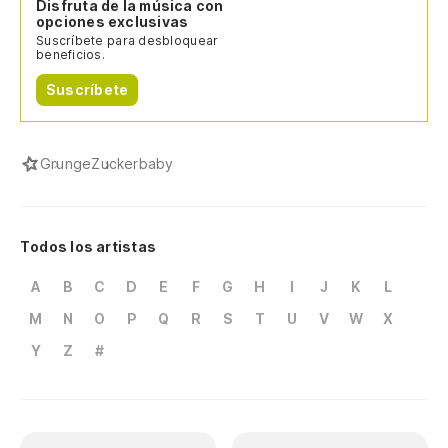
Disfruta de la música con
opciones exclusivas
Suscríbete para desbloquear
beneficios.
Suscríbete
Grunge
Zuckerbaby
Todos los artistas
A
B
C
D
E
F
G
H
I
J
K
L
M
N
O
P
Q
R
S
T
U
V
W
X
Y
Z
#