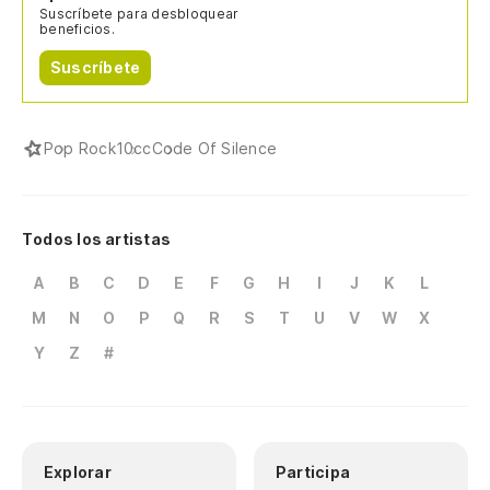
Suscríbete para desbloquear
beneficios.
Suscríbete
Pop Rock
10cc
Code Of Silence
Todos los artistas
A
B
C
D
E
F
G
H
I
J
K
L
M
N
O
P
Q
R
S
T
U
V
W
X
Y
Z
#
Explorar
Participa