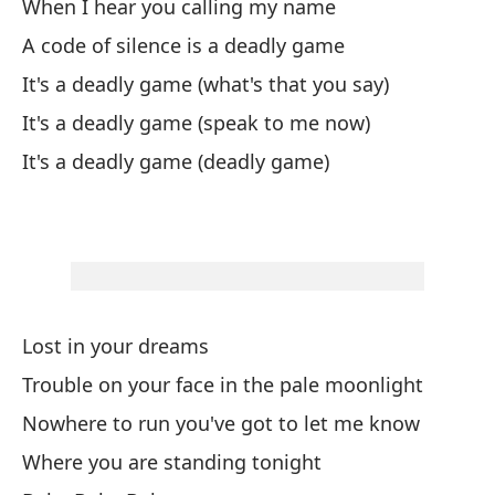
When I hear you calling my name
re
A code of silence is a deadly game
Ba
It's a deadly game (what's that you say)
No
It's a deadly game (speak to me now)
Yo
It's a deadly game (deadly game)
Cu
wh
Un
Lost in your dreams
A 
Trouble on your face in the pale moonlight
Pu
Nowhere to run you've got to let me know
It
Where you are standing tonight