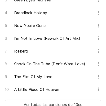
Green Eyed Monster
A 
Dreadlock Holiday
Es
Now You're Gone
It
I'm Not In Love (Rework Of Art Mix)
Es
It
Iceberg
Es
Shock On The Tube (Don't Want Love)
It
The Film Of My Love
A Little Piece Of Heaven
Ver todas las canciones
de 10cc