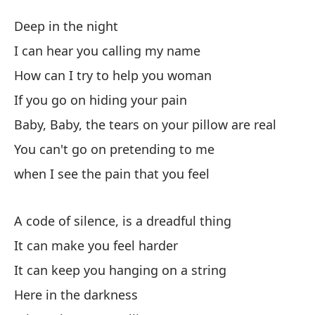
Có
Deep in the night
Co
I can hear you calling my name
How can I try to help you woman
En
If you go on hiding your pain
Pu
Baby, Baby, the tears on your pillow are real
I 
You can't go on pretending to me
when I see the pain that you feel
¿C
Ho
A code of silence, is a dreadful thing
Si
It can make you feel harder
If
It can keep you hanging on a string
Here in the darkness
Be