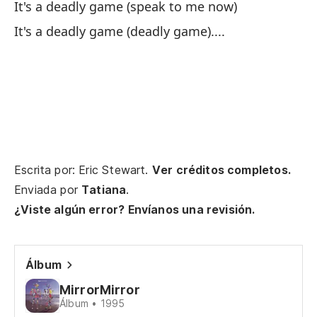
It
It's a deadly game (speak to me now)
It's a deadly game (deadly game)....
Es
It
Escrita por: Eric Stewart.
Ver créditos completos.
Pe
Enviada por
Tatiana
.
¿Viste algún error? Envíanos una revisión.
Pr
Tr
Álbum
Si
MirrorMirror
Álbum • 1995
No