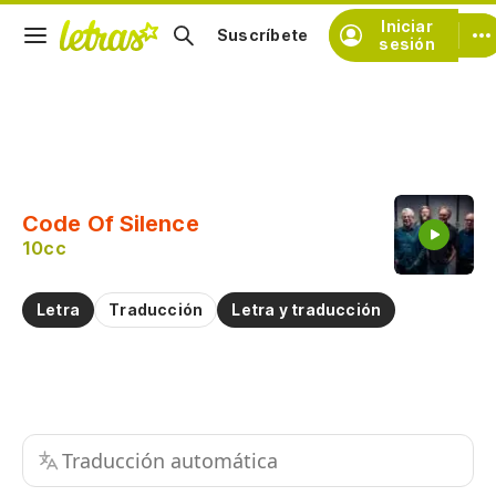
Iniciar
Suscríbete
sesión
Copiar fragmento
Copiar toda la letra
Code Of Silence
Practicar la pronunciación de
10cc
Comentar sobre este fragmento
Letra
Traducción
Letra y traducción
Traducción automática