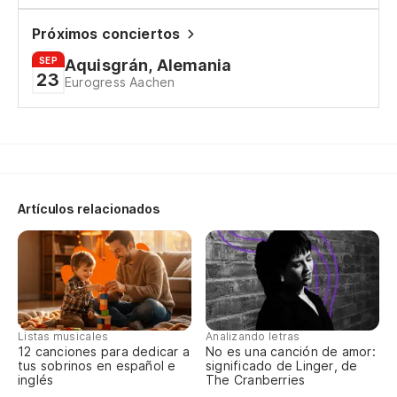
Dó
Próximos conciertos
Wh
SEP
Aquisgrán, Alemania
23
Eurogress Aachen
Be
Sé
I 
Artículos relacionados
Ab
Sé
I 
Listas musicales
Analizando letras
12 canciones para dedicar a
No es una canción de amor:
Si
tus sobrinos en español e
significado de Linger, de
inglés
The Cranberries