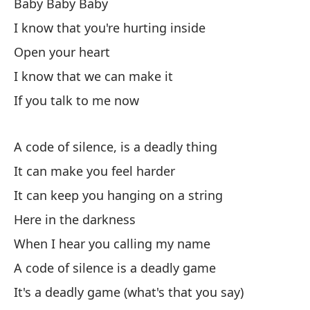
Baby Baby Baby
Pu
I know that you're hurting inside
It
Open your heart
Aq
I know that we can make it
If you talk to me now
Cu
Wh
A code of silence, is a deadly thing
Un
It can make you feel harder
A 
It can keep you hanging on a string
Here in the darkness
Es
When I hear you calling my name
It
A code of silence is a deadly game
Es
It's a deadly game (what's that you say)