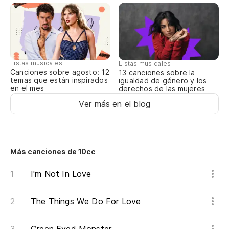
Un
A 
Pu
Listas musicales
Listas musicales
Canciones sobre agosto: 12
13 canciones sobre la
temas que están inspirados
It
igualdad de género y los
en el mes
derechos de las mujeres
Ver más en el blog
Pu
It
Aq
Más canciones de 10cc
I'm Not In Love
Cu
Wh
The Things We Do For Love
Un