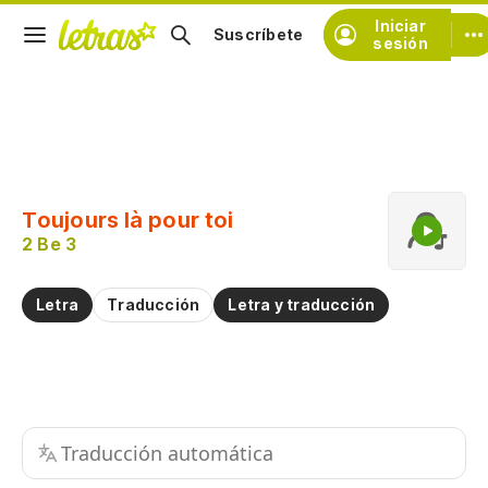
Iniciar
Suscríbete
sesión
Copiar fragmento
Copiar toda la letra
Toujours là pour toi
Practicar la pronunciación de
2 Be 3
Comentar sobre este fragmento
Letra
Traducción
Letra y traducción
Traducción automática