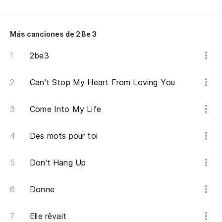
nu
nu
Más canciones de 2 Be 3
es
2be3
Can't Stop My Heart From Loving You
Come Into My Life
Des mots pour toi
Don't Hang Up
Donne
Elle rêvait