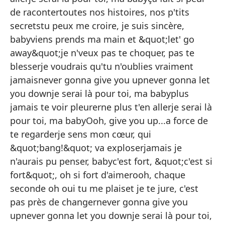
lo
de racontertoutes nos histoires, nos p'tits
de
secretstu peux me croire, je suis sincère,
babyviens prends ma main et &quot;let' go
no
away&quot;je n'veux pas te choquer, pas te
pe
blesserje voudrais qu'tu n'oublies vraiment
nu
jamaisnever gonna give you upnever gonna let
you downje serai là pour toi, ma babyplus
nu
jamais te voir pleurerne plus t'en allerje serai là
es
pour toi, ma babyOoh, give you up...a force de
nu
te regarderje sens mon cœur, qui
&quot;bang!&quot; va exploserjamais je
nu
n'aurais pu penser, babyc'est fort, &quot;c'est si
es
fort&quot;, oh si fort d'aimerooh, chaque
da
seconde oh oui tu me plaiset je te jure, c'est
to
pas près de changernever gonna give you
se
upnever gonna let you downje serai là pour toi,