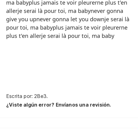
ma babyplus jamais te voir pleurerne plus t'en
pu
allerje serai là pour toi, ma babynever gonna
ve
give you upnever gonna let you downje serai là
no
pour toi, ma babyplus jamais te voir pleurerne
plus t'en allerje serai là pour toi, ma baby
qu
nu
nu
es
nu
nu
Escrita por: 2Be3.
es
¿Viste algún error? Envíanos una revisión.
oh
al
si