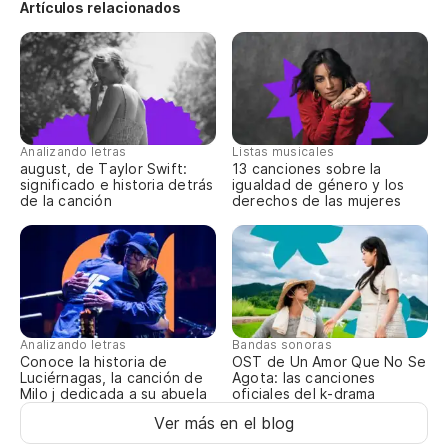
Artículos relacionados
nu
es
ca
y 
Analizando letras
Listas musicales
nu
august, de Taylor Swift:
13 canciones sobre la
significado e historia detrás
igualdad de género y los
nu
de la canción
derechos de las mujeres
es
nu
nu
es
Analizando letras
Bandas sonoras
Conoce la historia de
OST de Un Amor Que No Se
nu
Luciérnagas, la canción de
Agota: las canciones
Milo j dedicada a su abuela
oficiales del k-drama
nu
Ver más en el blog
es