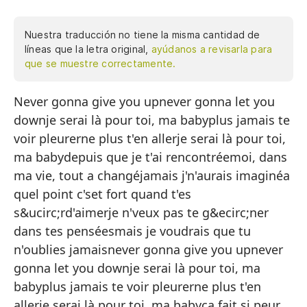
Nuestra traducción no tiene la misma cantidad de
líneas que la letra original,
ayúdanos a revisarla para
que se muestre correctamente.
Never gonna give you upnever gonna let you
Nu
downje serai là pour toi, ma babyplus jamais te
nu
voir pleurerne plus t'en allerje serai là pour toi,
es
ma babydepuis que je t'ai rencontréemoi, dans
nu
ma vie, tout a changéjamais j'n'aurais imaginéa
quel point c'set fort quand t'es
nu
s&ucirc;rd'aimerje n'veux pas te g&ecirc;ner
es
dans tes penséesmais je voudrais que tu
de
n'oublies jamaisnever gonna give you upnever
gonna let you downje serai là pour toi, ma
mi
babyplus jamais te voir pleurerne plus t'en
nu
allerje serai là pour toi, ma babyça fait si peur