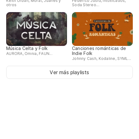
Keith Urban, Morat, Juanes y
Federico Jusid, Intoxicados,
otros
Soda Stereo...
Música Celta y Folk
Canciones románticas de
Indie Folk
AURORA, Omnia, FAUN...
Johnny Cash, Kodaline, SYML...
Ver más playlists