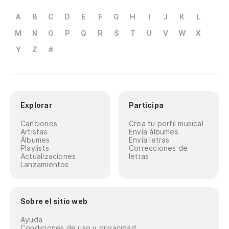
A
B
C
D
E
F
G
H
I
J
K
L
M
N
O
P
Q
R
S
T
U
V
W
X
Y
Z
#
Explorar
Participa
Canciones
Crea tu perfil musical
Artistas
Envía álbumes
Álbumes
Envía letras
Playlists
Correcciones de
Actualizaciones
letras
Lanzamientos
Sobre el sitio web
Ayuda
Condiciones de uso y privacidad