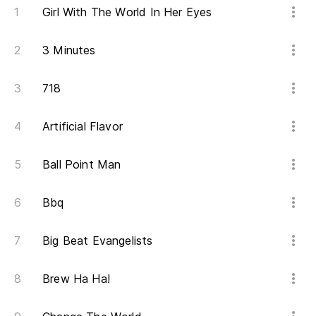
Te
Girl With The World In Her Eyes
I 
3 Minutes
(C
718
He
Artificial Flavor
I'
Ball Point Man
At
Bbq
Ve
Big Beat Evangelists
Pe
Bu
Brew Ha Ha!
Es