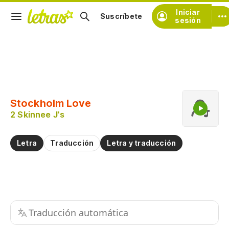
Iniciar
Suscríbete
sesión
Copiar fragmento
Copiar toda la letra
Stockholm Love
Practicar la pronunciación de
2 Skinnee J's
Comentar sobre este fragmento
Letra
Traducción
Letra y traducción
Traducción automática