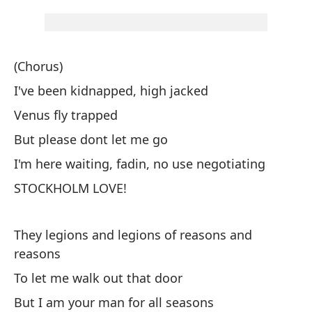
A 
Un
(Chorus)
Mi
I've been kidnapped, high jacked
es
Venus fly trapped
St
But please dont let me go
I'm here waiting, fadin, no use negotiating
Pe
STOCKHOLM LOVE!
Bu
Yo
They legions and legions of reasons and
I 
reasons
To let me walk out that door
Te
But I am your man for all seasons