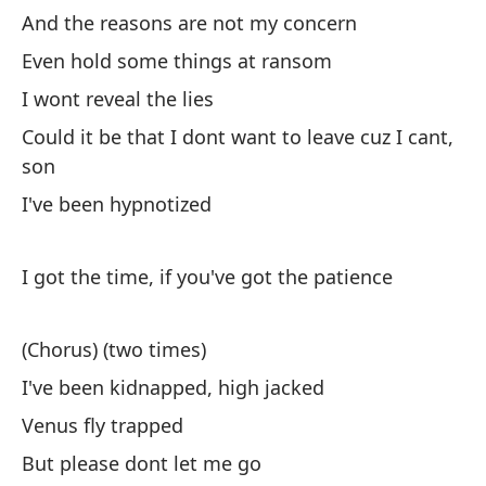
I 
And the reasons are not my concern
Even hold some things at ransom
I wont reveal the lies
Could it be that I dont want to leave cuz I cant,
son
(C
I've been hypnotized
He
I got the time, if you've got the patience
I'
(Chorus) (two times)
At
I've been kidnapped, high jacked
Ve
Venus fly trapped
Pe
But please dont let me go
Bu