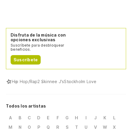
Disfruta de la música con
opciones exclusivas
Suscríbete para desbloquear
beneficios.
Suscríbete
Hip Hop/Rap
2 Skinnee J's
Stockholm Love
Todos los artistas
A
B
C
D
E
F
G
H
I
J
K
L
M
N
O
P
Q
R
S
T
U
V
W
X