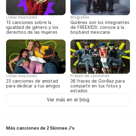
Y 
Listas musicales
Biografías
13 canciones sobre la
Quiénes son los integrantes
An
igualdad de género y los
de FREEKIDS: conoce a la
derechos de las mujeres
boyband mexicana
In
Ev
No
Listas musicales
Frases de canciones
23 canciones de amistad
36 frases de Gorillaz para
¿P
para dedicar a tus amigos
compartir en tus fotos y
estados
pu
Ver más en el blog
Co
He
Más canciones de 2 Skinnee J's