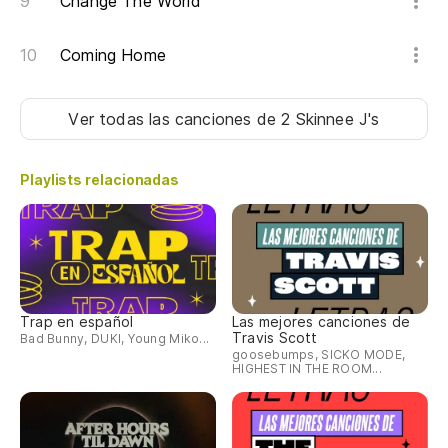
Change The World
si
I'
Coming Home
¡
Ver todas las canciones
de 2 Skinnee J's
Playlists relacionadas
Trap en español
Las mejores canciones de
Travis Scott
Bad Bunny, DUKI, Young Miko...
goosebumps, SICKO MODE,
HIGHEST IN THE ROOM...