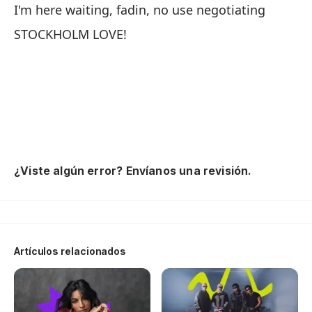
I'm here waiting, fadin, no use negotiating
Es
STOCKHOLM LOVE!
si
I'
¡
Ti
¿Viste algún error? Envíanos una revisión.
Th
Pa
To
Artículos relacionados
Pe
Bu