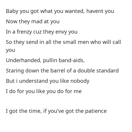
A
Baby you got what you wanted, havent you
S
Now they mad at you
In a frenzy cuz they envy you
Be
So they send in all the small men who will call
Ba
you
Ah
Underhanded, pullin band-aids,
No
Staring down the barrel of a double standard
But i understand you like nobody
En
I do for you like you do for me
In
As
I got the time, if you've got the patience
qu
So