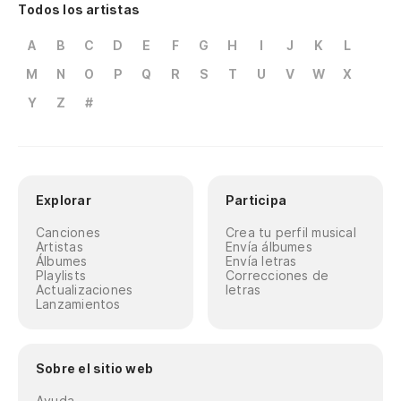
Todos los artistas
A
B
C
D
E
F
G
H
I
J
K
L
M
N
O
P
Q
R
S
T
U
V
W
X
Y
Z
#
Explorar
Participa
Canciones
Crea tu perfil musical
Artistas
Envía álbumes
Álbumes
Envía letras
Playlists
Correcciones de
Actualizaciones
letras
Lanzamientos
Sobre el sitio web
Ayuda