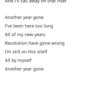
And I'll sail away on that river
Es
It'
Another year gone
I've been here too long
Es
All of my new years
I'
Resolution have gone wrong
Pe
I'm still on this shelf
All by myself
Es
Another year gone
Ot
He
I'