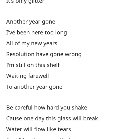
It's only glitter
La
Another year gone
Re
I've been here too long
Si
All of my new years
Resolution have gone wrong
Es
I'm still on this shelf
De
Waiting farewell
To another year gone
Be careful how hard you shake
Cause one day this glass will break
Aq
Water will flow like tears