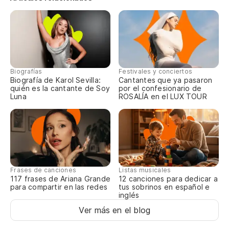
Po
Ca
El
Wa
Biografías
Festivales y conciertos
Biografía de Karol Sevilla:
Cantantes que ya pasaron
Y 
quién es la cantante de Soy
por el confesionario de
Luna
ROSALÍA en el LUX TOUR
An
Ot
He
Frases de canciones
Listas musicales
117 frases de Ariana Grande
12 canciones para dedicar a
para compartir en las redes
tus sobrinos en español e
I'
inglés
Ver más en el blog
To