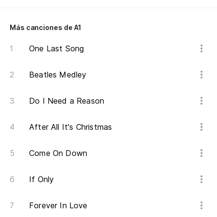
La
Más canciones de A1
Re
One Last Song
Si
Beatles Medley
To
Do I Need a Reason
Ot
After All It's Christmas
Come On Down
If Only
Forever In Love