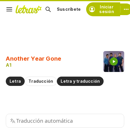
Iniciar
Suscríbete
sesión
Copiar fragmento
Copiar toda la letra
Another Year Gone
Practicar la pronunciación de
A1
Comentar sobre este fragmento
Letra
Traducción
Letra y traducción
Traducción automática