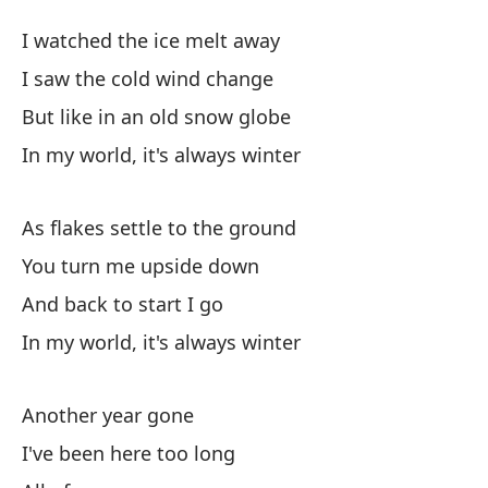
Ot
I watched the ice melt away
A
I saw the cold wind change
But like in an old snow globe
Vi
In my world, it's always winter
Vi
As flakes settle to the ground
Pe
You turn me upside down
Bu
And back to start I go
In my world, it's always winter
En
In
Another year gone
I've been here too long
Mi