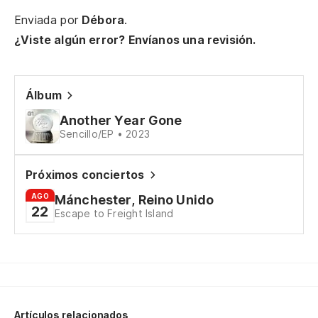
To
Enviada por
Débora
.
¿Viste algún error? Envíanos una revisión.
La
Re
Álbum
Another Year Gone
Si
Sencillo/EP • 2023
Es
Próximos conciertos
AGO
Mánchester, Reino Unido
De
22
Escape to Freight Island
Te
Be
Artículos relacionados