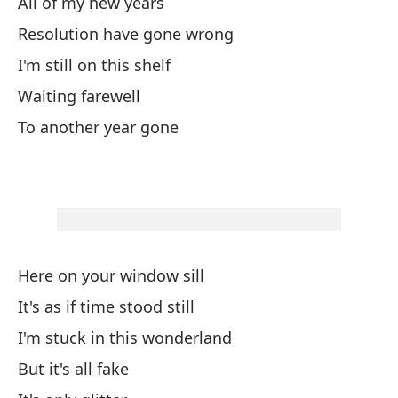
All of my new years
As
Resolution have gone wrong
Me
I'm still on this shelf
Waiting farewell
Y 
To another year gone
En
In
Ot
Here on your window sill
He
It's as if time stood still
I'
I'm stuck in this wonderland
But it's all fake
To