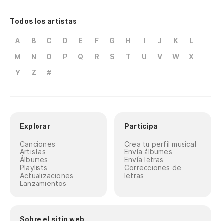
Todos los artistas
A
B
C
D
E
F
G
H
I
J
K
L
M
N
O
P
Q
R
S
T
U
V
W
X
Y
Z
#
Explorar
Participa
Canciones
Crea tu perfil musical
Artistas
Envía álbumes
Álbumes
Envía letras
Playlists
Correcciones de
Actualizaciones
letras
Lanzamientos
Sobre el sitio web