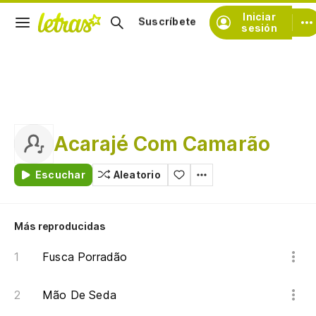
Iniciar
Suscríbete
sesión
Acarajé Com Camarão
Escuchar
Aleatorio
Más reproducidas
Fusca Porradão
Mão De Seda