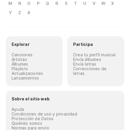
M
N
O
P
Q
R
S
T
U
V
W
X
Y
Z
#
Explorar
Participa
Canciones
Crea tu perfil musical
Artistas
Envía álbumes
Álbumes
Envía letras
Playlists
Correcciones de
Actualizaciones
letras
Lanzamientos
Sobre el sitio web
Ayuda
Condiciones de uso y privacidad
Protección de Datos
Quiénes somos
Normas para envío