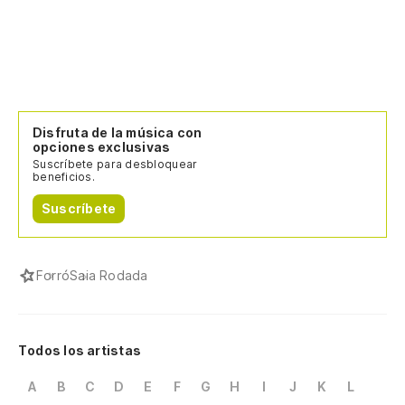
Disfruta de la música con
opciones exclusivas
Suscríbete para desbloquear
beneficios.
Suscríbete
Forró
Saia Rodada
Todos los artistas
A
B
C
D
E
F
G
H
I
J
K
L