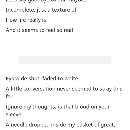
Incomplete, just a texture of
In
How life really is
In
And it seems to feel so real
Un
de
A 
At
s
Eys wide shut, faded to white
St
A little conversation never seemed to stray this
far
Un
Ignore my thoughts, is that blood on your
On
sleeve
A needle dropped inside my basket of great,