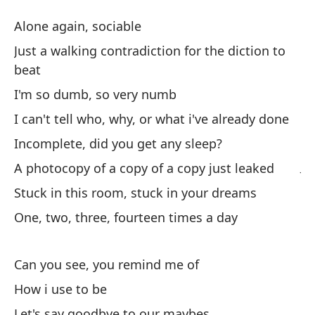
N
Alone again, sociable
Le
Just a walking contradiction for the diction to
beat
So
I'm so dumb, so very numb
I can't tell who, why, or what i've already done
So
di
Incomplete, did you get any sleep?
Ju
A photocopy of a copy of a copy just leaked
Stuck in this room, stuck in your dreams
So
One, two, three, fourteen times a day
I'
No
Can you see, you remind me of
ya
How i use to be
I 
Let's say goodbye to our maybes