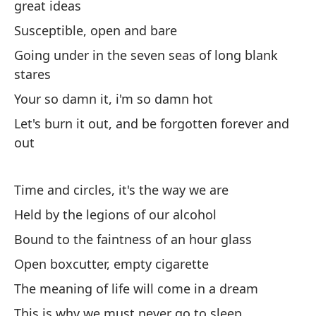
¿P
great ideas
Ca
Susceptible, open and bare
Going under in the seven seas of long blank
Có
stares
Your so damn it, i'm so damn hot
Di
Let's burn it out, and be forgotten forever and
Le
out
In
Time and circles, it's the way we are
In
Held by the legions of our alcohol
Có
Bound to the faintness of an hour glass
Open boxcutter, empty cigarette
Y 
The meaning of life will come in a dream
An
This is why we must never go to sleep