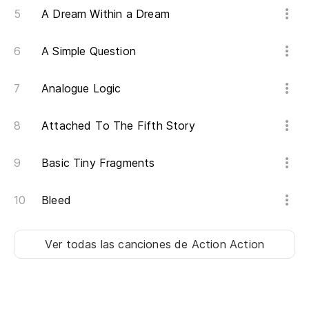
El
A Dream Within a Dream
Th
A Simple Question
Po
Analogue Logic
Th
Attached To The Fifth Story
Co
re
Basic Tiny Fragments
Co
Bleed
Cú
Op
Ver todas las canciones
de Action Action