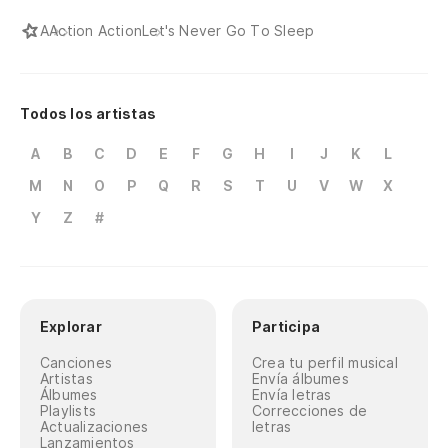
A
Action Action
Let's Never Go To Sleep
Todos los artistas
A
B
C
D
E
F
G
H
I
J
K
L
M
N
O
P
Q
R
S
T
U
V
W
X
Y
Z
#
Explorar
Participa
Canciones
Crea tu perfil musical
Artistas
Envía álbumes
Álbumes
Envía letras
Playlists
Correcciones de
Actualizaciones
letras
Lanzamientos