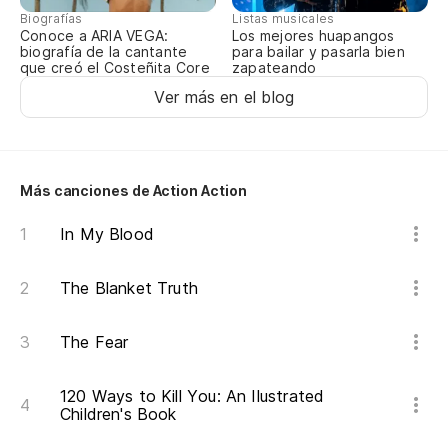
Biografías
Listas musicales
si
Conoce a ARIA VEGA:
Los mejores huapangos
biografía de la cantante
para bailar y pasarla bien
Le
que creó el Costeñita Core
zapateando
Ver más en el blog
Ti
Ti
Más canciones de Action Action
So
In My Blood
He
The Blanket Truth
At
Bo
The Fear
Cú
120 Ways to Kill You: An Ilustrated
Children's Book
Op