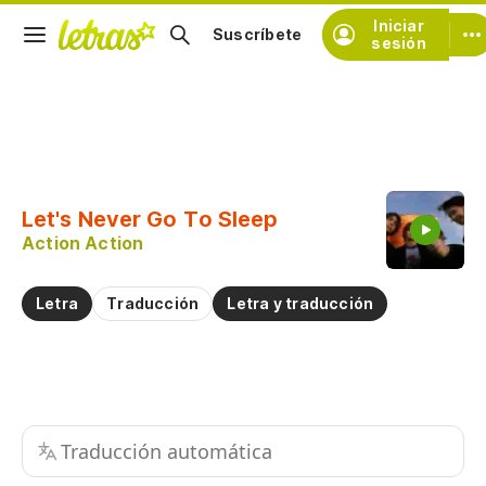
Iniciar
Suscríbete
sesión
Copiar fragmento
Copiar toda la letra
Let's Never Go To Sleep
Practicar la pronunciación de
Action Action
Comentar sobre este fragmento
Letra
Traducción
Letra y traducción
Traducción automática