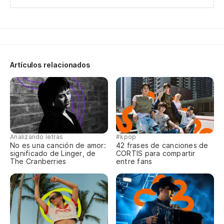
gr
A 
id
Artículos relacionados
Su
Su
Ye
la
Analizando letras
#kpop
Go
No es una canción de amor:
42 frases de canciones de
significado de Linger, de
CORTIS para compartir
The Cranberries
entre fans
Er
ma
Yo
Qu