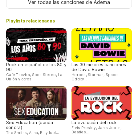
Ver todas las canciones
de Adema
Playlists relacionadas
Rock en español de los 80 y
Las 30 mejores canciones
90
de David Bowie
Café Tacvba, Soda Stereo, La
Heroes, Starman, Space
Unión y otros
Oddity...
Sex Education (banda
La evolución del rock
sonora)
Elvis Presley, Janis Joplin,
Beatles...
The Smiths, A-ha, Billy Idol...