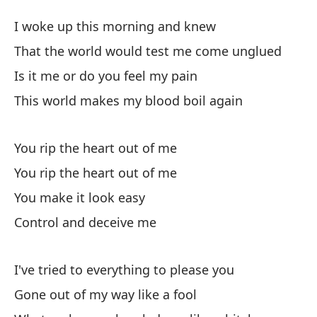
Ar
I woke up this morning and knew
Ri
That the world would test me come unglued
Is it me or do you feel my pain
De
This world makes my blood boil again
I 
Qu
You rip the heart out of me
de
You rip the heart out of me
Th
You make it look easy
Control and deceive me
¿S
Is
I've tried to everything to please you
Es
Gone out of my way like a fool
Th