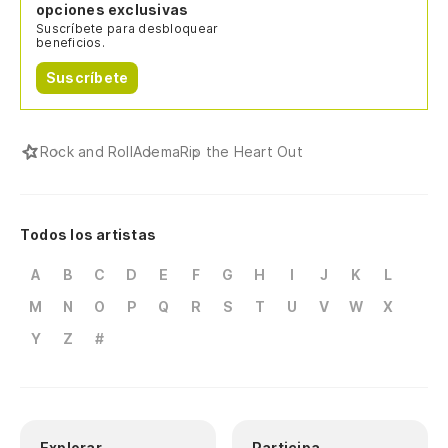
opciones exclusivas
Suscríbete para desbloquear
beneficios.
Suscríbete
Rock and Roll
Adema
Rip the Heart Out
Todos los artistas
A
B
C
D
E
F
G
H
I
J
K
L
M
N
O
P
Q
R
S
T
U
V
W
X
Y
Z
#
Explorar
Participa