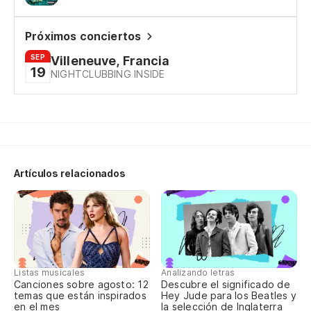
¿Q
Próximos conciertos
Wh
SEP
Villeneuve, Francia
19
NIGHTCLUBBING INSIDE
Es
It
Artículos relacionados
Listas musicales
Analizando letras
Canciones sobre agosto: 12
Descubre el significado de
temas que están inspirados
Hey Jude para los Beatles y
en el mes
la selección de Inglaterra