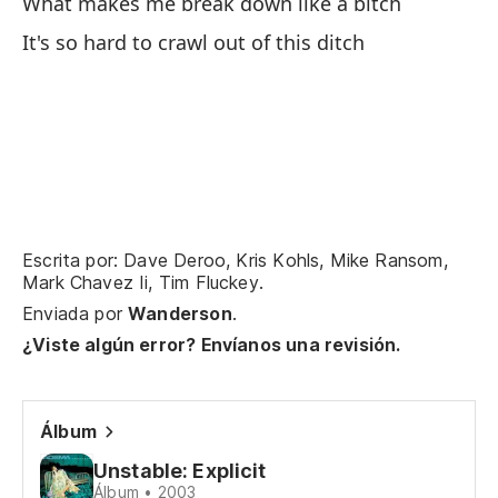
What makes me break down like a bitch
It's so hard to crawl out of this ditch
Ar
Ar
Ha
Co
Escrita por: Dave Deroo, Kris Kohls, Mike Ransom,
Mark Chavez Ii, Tim Fluckey.
Enviada por
Wanderson
.
He
¿Viste algún error? Envíanos una revisión.
I'
Álbum
He
Unstable: Explicit
Go
Álbum • 2003