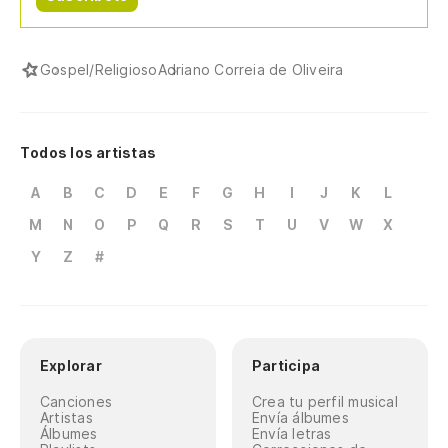
Gospel/Religioso
Adriano Correia de Oliveira
Todos los artistas
A
B
C
D
E
F
G
H
I
J
K
L
M
N
O
P
Q
R
S
T
U
V
W
X
Y
Z
#
Explorar
Participa
Canciones
Crea tu perfil musical
Artistas
Envía álbumes
Álbumes
Envía letras