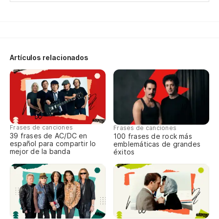
Pa
Im
Artículos relacionados
I 
Po
Fo
Pa
Frases de canciones
Frases de canciones
39 frases de AC/DC en
100 frases de rock más
español para compartir lo
emblemáticas de grandes
mejor de la banda
éxitos
Cu
Wh
Di