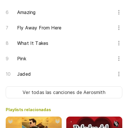
Pa
Amazing
Fly Away From Here
Im
I 
What It Takes
Po
Pink
Fo
Jaded
Pa
Ver todas las canciones
de Aerosmith
Playlists relacionadas