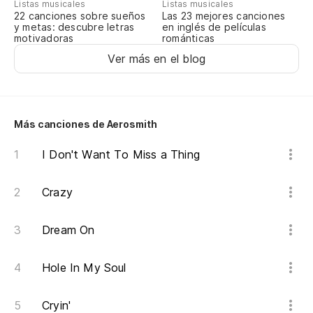
Go
Listas musicales
Listas musicales
22 canciones sobre sueños
Las 23 mejores canciones
y metas: descubre letras
en inglés de películas
motivadoras
románticas
Si
Ver más en el blog
If
En
Más canciones de Aerosmith
Th
I Don't Want To Miss a Thing
¡M
Crazy
Me
Dream On
I 
Hole In My Soul
Cr
Cryin'
Wi