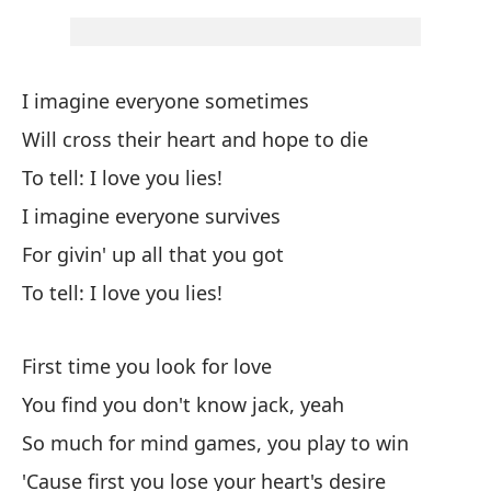
a
An
¿T
I imagine everyone sometimes
Do
Will cross their heart and hope to die
To tell: I love you lies!
No
I imagine everyone survives
No
For givin' up all that you got
To tell: I love you lies!
Só
Go
First time you look for love
You find you don't know jack, yeah
So much for mind games, you play to win
'Cause first you lose your heart's desire