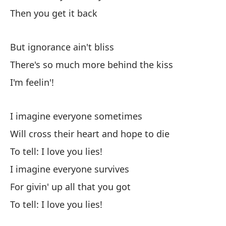
Then you get it back
Me
I 
But ignorance ain't bliss
Cr
There's so much more behind the kiss
Wi
I'm feelin'!
Pa
I imagine everyone sometimes
Im
Will cross their heart and hope to die
I 
To tell: I love you lies!
I imagine everyone survives
Po
For givin' up all that you got
Fo
To tell: I love you lies!
Pa