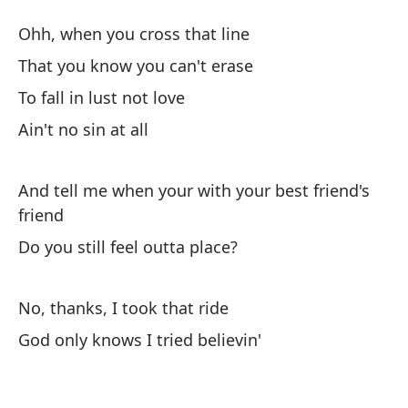
Lu
Ohh, when you cross that line
Lu
That you know you can't erase
To fall in lust not love
Oh
Ain't no sin at all
Oh
Qu
And tell me when your with your best friend's
friend
Th
Do you still feel outta place?
Ca
No, thanks, I took that ride
No
God only knows I tried believin'
Y 