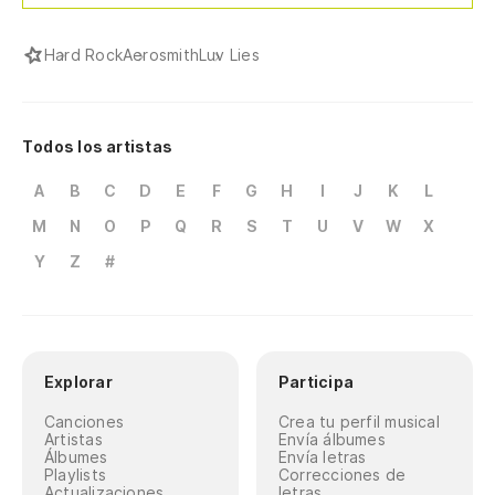
Hard Rock
Aerosmith
Luv Lies
Todos los artistas
A
B
C
D
E
F
G
H
I
J
K
L
M
N
O
P
Q
R
S
T
U
V
W
X
Y
Z
#
Explorar
Participa
Canciones
Crea tu perfil musical
Artistas
Envía álbumes
Álbumes
Envía letras
Playlists
Correcciones de
Actualizaciones
letras