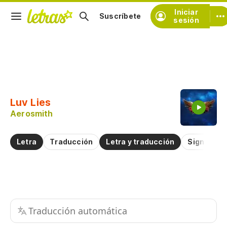
Iniciar
Suscríbete
sesión
Copiar fragmento
Copiar toda la letra
Luv Lies
Practicar la pronunciación de
Aerosmith
Comentar sobre este fragmento
Letra
Traducción
Letra y traducción
Significad
Traducción automática