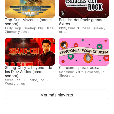
Top Gun: Maverick (banda
Baladas del Rock: grandes
sonora)
éxitos
Lady Gaga, OneRepublic, Hans
KISS, Guns N' Roses, Queen y
Zimmer y otros
otros
Shang-Chi y la Leyenda de
Canciones para dedicar
los Diez Anillos (banda
Sebastián Yatra, Beyoncé, Ed
sonora)
Sheeran...
Swae Lee, DJ Snake, Joel P.
West y otros
Ver más playlists