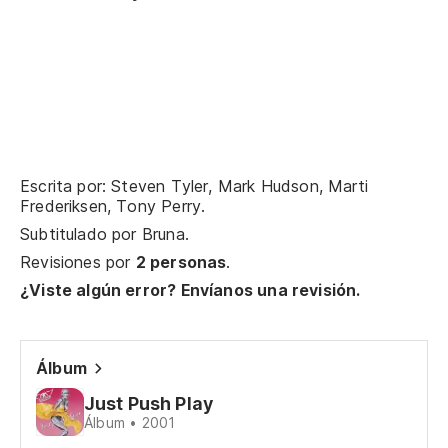
Pe
Bu
Ha
Th
Escrita por: Steven Tyler, Mark Hudson, Marti
Frederiksen, Tony Perry.
¡L
Subtitulado por
Bruna
.
Revisiones por
2 personas
.
¿Viste algún error? Envíanos una revisión.
Me
I 
Álbum
Cr
Just Push Play
Álbum • 2001
Wi