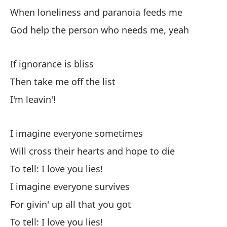
When loneliness and paranoia feeds me
La
God help the person who needs me, yeah
Fi
If ignorance is bliss
Si
Then take me off the list
Yo
I'm leavin'!
Ta
ga
I imagine everyone sometimes
So
Will cross their hearts and hope to die
To tell: I love you lies!
Po
I imagine everyone survives
'C
For givin' up all that you got
En
To tell: I love you lies!