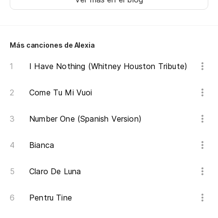
Yo
Nu
Más canciones de Alexia
nu
Yo
I Have Nothing (Whitney Houston Tribute)
No
Come Tu Mi Vuoi
Qu
Number One (Spanish Version)
Wh
Bianca
Pr
Claro De Luna
Pr
Pentru Tine
Du
pi