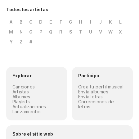
Todos los artistas
A
B
C
D
E
F
G
H
I
J
K
L
M
N
O
P
Q
R
S
T
U
V
W
X
Y
Z
#
Explorar
Participa
Canciones
Crea tu perfil musical
Artistas
Envía álbumes
Álbumes
Envía letras
Playlists
Correcciones de
Actualizaciones
letras
Lanzamientos
Sobre el sitio web