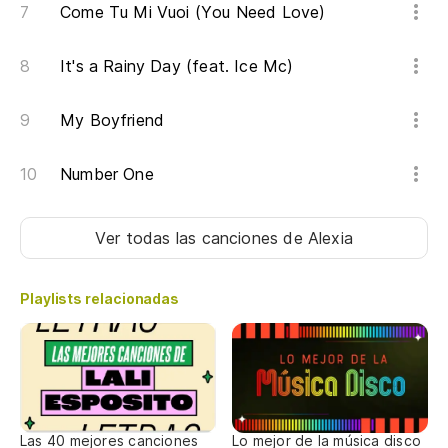
Come Tu Mi Vuoi (You Need Love)
Du
It's a Rainy Day (feat. Ice Mc)
To
My Boyfriend
Re
Number One
Re
Ca
Ver todas las canciones
de Alexia
Ca
Playlists relacionadas
Es
It
Y 
lo
Las 40 mejores canciones
Lo mejor de la música disco