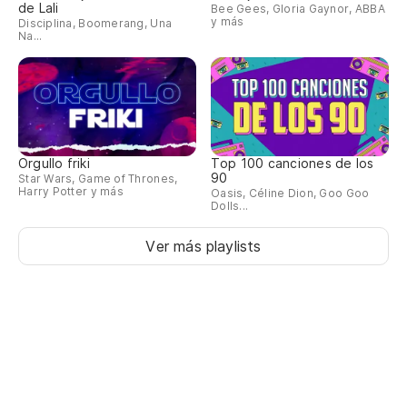
de Lali
Bee Gees, Gloria Gaynor, ABBA
An
y más
Disciplina, Boomerang, Una
Na...
Es
Be
Us
Orgullo friki
Top 100 canciones de los
Yo
90
Star Wars, Game of Thrones,
Harry Potter y más
Oasis, Céline Dion, Goo Goo
Dolls...
Es
Ver más playlists
It
Y 
lo
An
Es