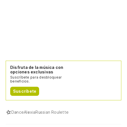
Be
Us
Yo
Disfruta de la música con
opciones exclusivas
Suscríbete para desbloquear
beneficios.
Suscríbete
Dance
Alexia
Russian Roulette