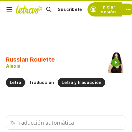
Iniciar
Suscríbete
sesión
Copiar fragmento
Copiar toda la letra
Russian Roulette
Practicar la pronunciación de
Alexia
Comentar sobre este fragmento
Letra
Traducción
Letra y traducción
Traducción automática