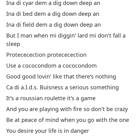
Ina di cyar dem a dig down deep an
A
Ina di bed dem a dig down deep an
A 
Ina di field dem a dig down deep an
But I man when mi diggin' lard mi don't fall a
Be
sleep
na
Protececection protececection
Be
Use a cococondom a cococondom
Mo
Good good lovin' like that there's nothing
Mo
Ca di a.I.d.s. Buisness a serious something
It's a roussian roulette it's a game
Pe
And you are playing with fire so don't be crazy
Bu
Be at peace of mind when you go with the one
Ru
You desire your life is in danger
Ru