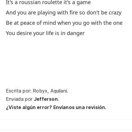
It's a roussian roulette it's a game
In
And you are playing with fire so don't be crazy
u
Be at peace of mind when you go with the one
In
You desire your life is in danger
Pe
ce
Bu
Pr
Pr
Escrita por: Robyx, Aquilani.
Enviada por
Jefferson
.
U
¿Viste algún error? Envíanos una revisión.
Us
Bu