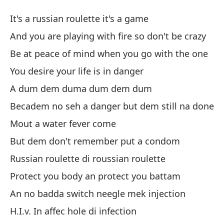
Ru
It's a russian roulette it's a game
Ru
And you are playing with fire so don't be crazy
Be at peace of mind when you go with the one
Es
You desire your life is in danger
It
A dum dem duma dum dem dum
Y 
Becadem no seh a danger but dem still na done
lo
Mout a water fever come
An
But dem don't remember put a condom
Es
Russian roulette di roussian roulette
Be
Protect you body an protect you battam
An no badda switch neegle mek injection
Us
H.I.v. In affec hole di infection
Yo