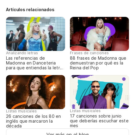
Go
Artículos relacionados
Ca
Ca
Es
Analizando letras
Frases de canciones
It
Las referencias de
88 frases de Madonna que
Madonna en Danceteria
demuestran por qué es la
para que entiendas la letra
Reina del Pop
Y 
completa
lo
An
Es
Listas musicales
Listas musicales
Be
17 canciones sobre junio
26 canciones de los 80 en
que deberías escuchar este
inglés que marcaron la
mes
década
Us
Ver más en el blog