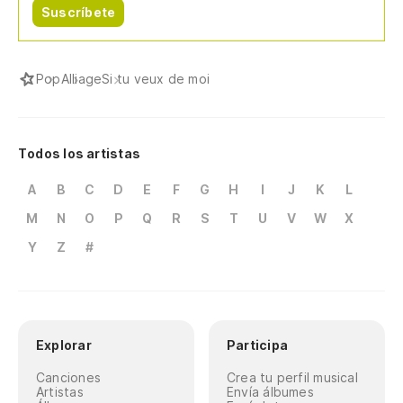
Suscríbete
Pop
Alliage
Si tu veux de moi
Todos los artistas
A
B
C
D
E
F
G
H
I
J
K
L
M
N
O
P
Q
R
S
T
U
V
W
X
Y
Z
#
Explorar
Participa
Canciones
Crea tu perfil musical
Artistas
Envía álbumes