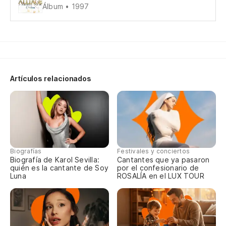
Co
Álbum • 1997
Fe
De
No
So
Artículos relacionados
En
Qu
So
Biografías
Festivales y conciertos
En
Biografía de Karol Sevilla:
Cantantes que ya pasaron
quién es la cantante de Soy
por el confesionario de
Qu
Luna
ROSALÍA en el LUX TOUR