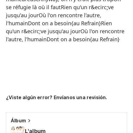
Y 
se réfugie là où il fautRien qu'un r&ecirc;ve
Ha
jusqu'au jourOù l'on rencontre l'autre,
So
l'humainDont on a besoin{au Refrain}Rien
qu'un r&ecirc;ve jusqu'au jourOù l'on rencontre
Lo
l'autre, l'humainDont on a besoin{au Refrain}
Y 
La
Se
Mi
C
¿Viste algún error? Envíanos una revisión.
Álbum
L'album