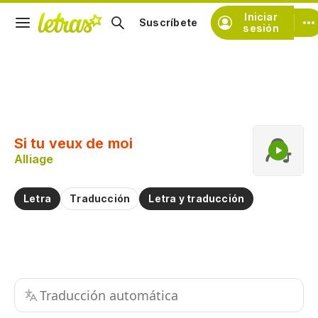
Iniciar
Suscríbete
sesión
Copiar fragmento
Copiar toda la letra
Si tu veux de moi
Practicar la pronunciación de
Alliage
Comentar sobre este fragmento
Letra
Traducción
Letra y traducción
Traducción automática