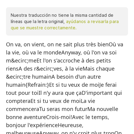
Nuestra traducción no tiene la misma cantidad de
líneas que la letra original,
ayúdanos a revisarla para
que se muestre correctamente.
On va, on vient, on ne sait plus très bienOù va
Va
la vie, où va le mondeAnyway, où l'on va soi
A 
m&ecirc;meEt l'on s'accroche à des petits
De
riensA des r&ecirc;ves, à la vieMais chaque
m
&ecirc;tre humainA besoin d'un autre
Y 
humain{Refrain:}Et si tu veux de moiJe ferai
tout pour toiIl n'y aura que çaD'important qui
A 
compteraEt si tu veux de moiLa vie
Pe
commenceraTu seras mon futurMa nouvelle
Ne
bonne aventureCrois-moi!Avec le temps,
bonjour l'expérienceHeureuse,
malheureuseAnyway, on n'y croit plus tropOn