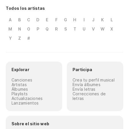
Todos los artistas
A
B
C
D
E
F
G
H
I
J
K
L
M
N
O
P
Q
R
S
T
U
V
W
X
Y
Z
#
Explorar
Participa
Canciones
Crea tu perfil musical
Artistas
Envía álbumes
Álbumes
Envía letras
Playlists
Correcciones de
Actualizaciones
letras
Lanzamientos
Sobre el sitio web