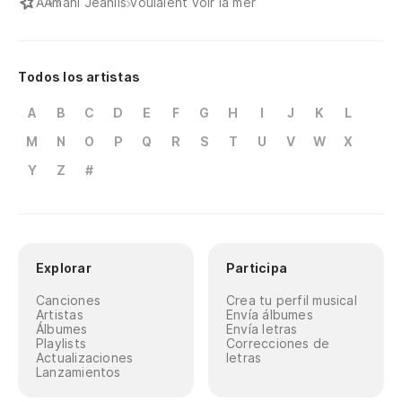
A
Amani Jean
Ils voulaient voir la mer
Todos los artistas
A
B
C
D
E
F
G
H
I
J
K
L
M
N
O
P
Q
R
S
T
U
V
W
X
Y
Z
#
Explorar
Participa
Canciones
Crea tu perfil musical
Artistas
Envía álbumes
Álbumes
Envía letras
Playlists
Correcciones de
Actualizaciones
letras
Lanzamientos