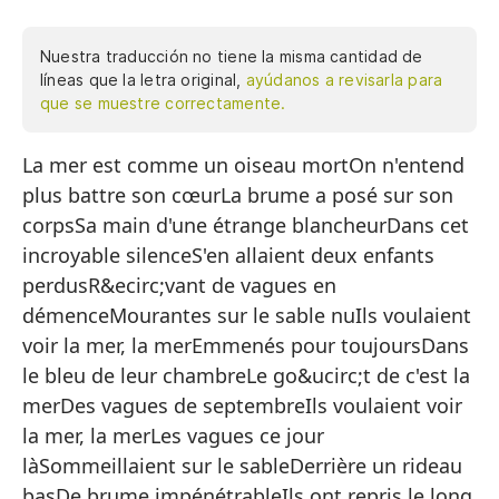
Nuestra traducción no tiene la misma cantidad de
líneas que la letra original,
ayúdanos a revisarla para
que se muestre correctamente.
La mer est comme un oiseau mortOn n'entend
La
plus battre son cœurLa brume a posé sur son
Ya
corpsSa main d'une étrange blancheurDans cet
La
incroyable silenceS'en allaient deux enfants
Su
perdusR&ecirc;vant de vagues en
démenceMourantes sur le sable nuIls voulaient
En
voir la mer, la merEmmenés pour toujoursDans
Se
le bleu de leur chambreLe go&ucirc;t de c'est la
So
merDes vagues de septembreIls voulaient voir
la mer, la merLes vagues ce jour
Mu
làSommeillaient sur le sableDerrière un rideau
Qu
basDe brume impénétrableIls ont repris le long