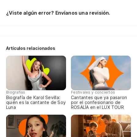
Er
¿Viste algún error? Envíanos una revisión.
Un
La
Er
Artículos relacionados
Qu
Co
Co
Y 
Qu
Biografías
Festivales y conciertos
Biografía de Karol Sevilla:
Cantantes que ya pasaron
Qu
quién es la cantante de Soy
por el confesionario de
Luna
ROSALÍA en el LUX TOUR
Di
Al
Un