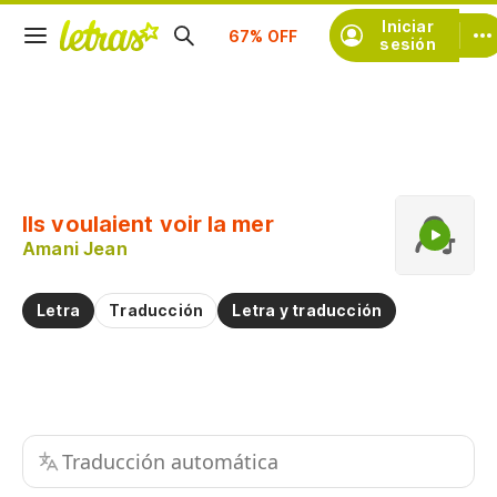
Suscríbete
Iniciar
sesión
Copiar fragmento
Copiar toda la letra
Ils voulaient voir la mer
Practicar la pronunciación de
Amani Jean
Comentar sobre este fragmento
Letra
Traducción
Letra y traducción
Traducción automática