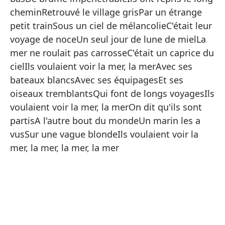
Ll
cheminRetrouvé le village grisPar un étrange
En
petit trainSous un ciel de mélancolieC'était leur
voyage de noceUn seul jour de lune de mielLa
El
mer ne roulait pas carrosseC'était un caprice du
De
cielIls voulaient voir la mer, la merAvec ses
Qu
bateaux blancsAvec ses équipagesEt ses
oiseaux tremblantsQui font de longs voyagesIls
La
voulaient voir la mer, la merOn dit qu'ils sont
Do
partisA l'autre bout du mondeUn marin les a
De
vusSur une vague blondeIls voulaient voir la
mer, la mer, la mer, la mer
De
Re
En
En
Ba