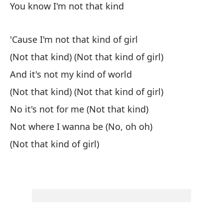
You know I'm not that kind
ti
cl
Wo
'Cause I'm not that kind of girl
vi
(Not that kind) (Not that kind of girl)
sa
And it's not my kind of world
no
(Not that kind) (Not that kind of girl)
ch
de
No it's not for me (Not that kind)
qu
Not where I wanna be (No, oh oh)
di
(Not that kind of girl)
bu
sí
de
cu
di
ch