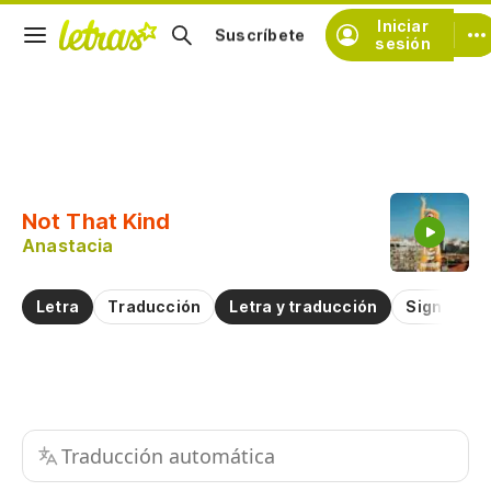
Iniciar
Suscríbete
sesión
Copiar fragmento
Copiar toda la letra
Not That Kind
Practicar la pronunciación de
Anastacia
Comentar sobre este fragmento
Letra
Traducción
Letra y traducción
Significad
Traducción automática