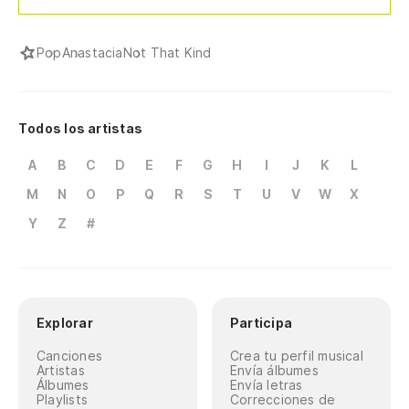
Pop
Anastacia
Not That Kind
Todos los artistas
A
B
C
D
E
F
G
H
I
J
K
L
M
N
O
P
Q
R
S
T
U
V
W
X
Y
Z
#
Explorar
Participa
Canciones
Crea tu perfil musical
Artistas
Envía álbumes
Álbumes
Envía letras
Playlists
Correcciones de