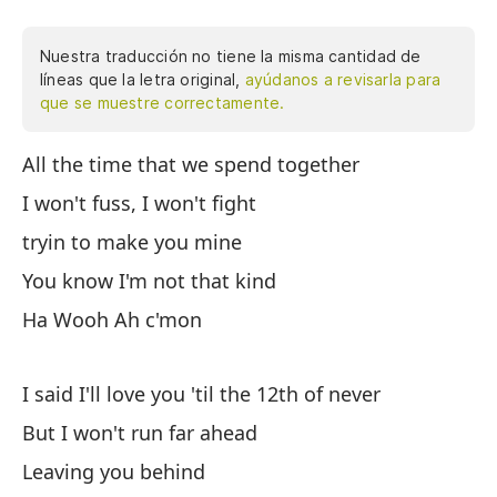
Nuestra traducción no tiene la misma cantidad de
líneas que la letra original,
ayúdanos a revisarla para
que se muestre correctamente.
All the time that we spend together
To
pe
I won't fuss, I won't fight
Sa
tryin to make you mine
va
You know I'm not that kind
pe
no
Ha Wooh Ah c'mon
cl
no
I said I'll love you 'til the 12th of never
No
But I won't run far ahead
qu
Ay
Leaving you behind
me