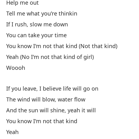
Help me out
mí
mi
Tell me what you're thinkin
qu
If I rush, slow me down
mí
You can take your time
es
ch
You know I'm not that kind (Not that kind)
Yeah (No I'm not that kind of girl)
Woooh
If you leave, I believe life will go on
The wind will blow, water flow
And the sun will shine, yeah it will
You know I'm not that kind
Yeah