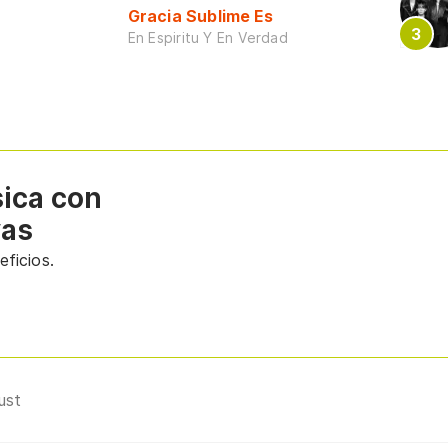
Gracia Sublime Es
En Espiritu Y En Verdad
sica con
vas
ficios.
Lust