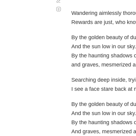
Corregir
Desplazamiento
automático
Wandering aimlessly thorou
Rewards are just, who kn
By the golden beauty of d
And the sun low in our sky
By the haunting shadows o
and graves, mesmerized a
Searching deep inside, tr
I see a face stare back at 
By the golden beauty of d
And the sun low in our sky
By the haunting shadows o
And graves, mesmerized a