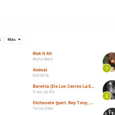
k
Más
Risk It All
Bruno Mars
Animal
KATSEYE
Beretta (De Los Cerros La Escuela)
El de Las R's
Dichavate (part. Rey Tony, Dj Honda y 
Ya Ice Dilan