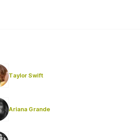
Taylor Swift
Ariana Grande
Helabusador) [explícita]