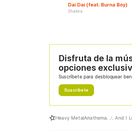
Dai Dai (feat. Burna Boy)
Shakira
Disfruta de la mú
opciones exclusi
Suscríbete para desbloquear bene
Suscríbete
Heavy Metal
Anathema
. . . And I 