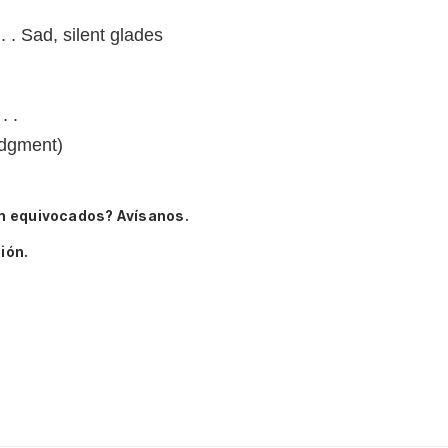
 . Sad, silent glades
. .
Judgment)
n equivocados? Avísanos.
ión.