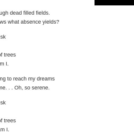
gh dead filled fields.
ows what absence yields?
usk
.
f trees
m I.
ying to reach my dreams
me. . . Oh, so serene.
usk
.
f trees
m I.