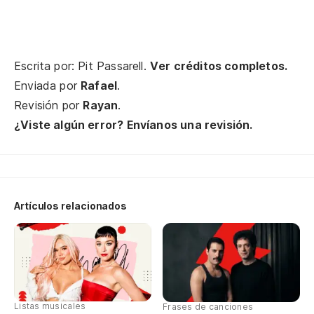
Se
Escrita por: Pit Passarell.
Ver créditos completos.
Co
Enviada por
Rafael
.
Li
Revisión por
Rayan
.
¿Viste algún error? Envíanos una revisión.
Co
Pe
Bu
Artículos relacionados
Ca
¿E
Listas musicales
Frases de canciones