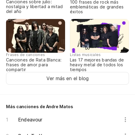
Canciones sobre julio:
100 frases de rock más
nostalgia y libertad a mitad
emblemáticas de grandes
Te
del año
éxitos
I'
Al
So
Frases de canciones
Listas musicales
Canciones de Rata Blanca:
Las 17 mejores bandas de
La
frases de amor para
heavy metal de todos los
compartir
tiempos
Ver más en el blog
Me
Y 
Más canciones de Andre Matos
An
Endeavour
¿C