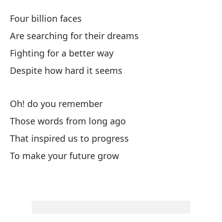
A
Four billion faces
At
Are searching for their dreams
Fighting for a better way
Cu
Despite how hard it seems
Es
Oh! do you remember
Ar
Those words from long ago
Lu
That inspired us to progress
Fi
To make your future grow
A 
De