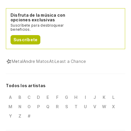
Disfruta de la música con
opciones exclusivas
Suscríbete para desbloquear
beneficios.
Suscríbete
Metal
Andre Matos
At Least a Chance
Todos los artistas
A
B
C
D
E
F
G
H
I
J
K
L
M
N
O
P
Q
R
S
T
U
V
W
X
Y
Z
#