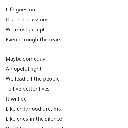
¡O
Life goes on
Es
It's brutal lessons
Th
We must accept
Even through the tears
Es
Th
Maybe someday
Pa
A hopeful light
To
We lead all the people
To live better lives
It will be
Like childhood dreams
Like cries in the silence
La