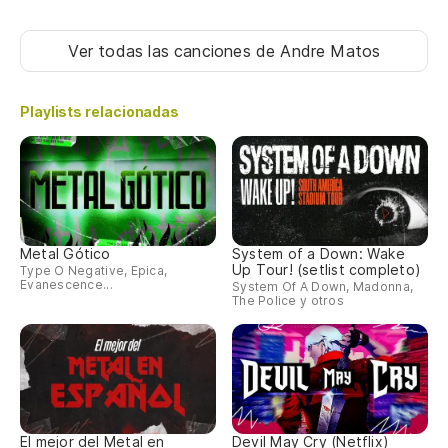
Ver todas las canciones
de Andre Matos
Playlists relacionadas
Metal Gótico
System of a Down: Wake
Up Tour! (setlist completo)
Type O Negative, Epica,
Evanescence...
System Of A Down, Madonna,
The Police y otros
El mejor del Metal en
Devil May Cry (Netflix)