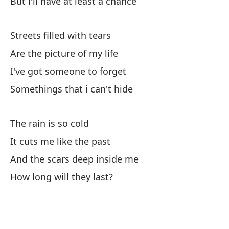
But i'll have at least a chance
So
Streets filled with tears
De
Are the picture of my life
I've got someone to forget
In
Somethings that i can't hide
Ev
The rain is so cold
Ta
It cuts me like the past
And the scars deep inside me
Un
How long will they last?
Li
Pa