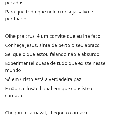
pecados
Y 
Para que todo que nele crer seja salvo e
perdoado
E 
Ah
Olhe pra cruz, é um convite que eu lhe faço
Af
Conheça Jesus, sinta de perto o seu abraço
De
Sei que o que estou falando não é absurdo
Experimentei quase de tudo que existe nesse
mundo
Ll
Só em Cristo está a verdadeira paz
Ch
E não na ilusão banal em que consiste o
carnaval
No
Nã
Chegou o carnaval, chegou o carnaval