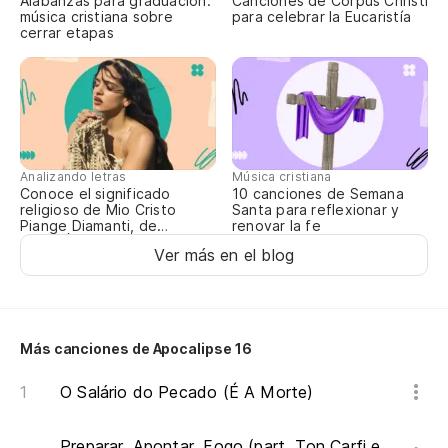
Alabanzas para graduación:
Canciones de Corpus Christi
música cristiana sobre
para celebrar la Eucaristía
Pe
cerrar etapas
¡a
Ma
ar
Po
Analizando letras
Música cristiana
ha
Conoce el significado
10 canciones de Semana
religioso de Mio Cristo
Santa para reflexionar y
Põ
Piange Diamanti, de
renovar la fe
qu
ROSALÍA
Ver más en el blog
Mi
En
Más canciones de Apocalipse 16
La
O Salário do Pecado (É A Morte)
O 
Preparar, Apontar, Fogo (part. Ton Carfi e