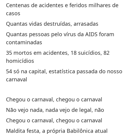
Centenas de acidentes e feridos milhares de
Ce
casos
Vo
Quantas vidas destruídas, arrasadas
Quantas pessoas pelo vírus da AIDS foram
Mu
contaminadas
Mu
35 mortos em acidentes, 18 suicídios, 82
homicídios
To
54 só na capital, estatística passada do nosso
Tu
carnaval
Te
Chegou o carnaval, chegou o carnaval
di
Não vejo nada, nada vejo de legal, não
Eu
di
Chegou o carnaval, chegou o carnaval
Maldita festa, a própria Babilônica atual
Ci