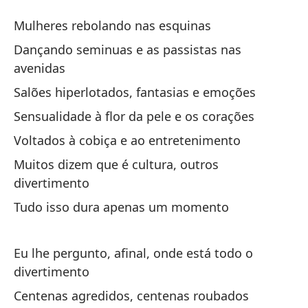
Ll
Mulheres rebolando nas esquinas
C
Dançando seminuas e as passistas nas
avenidas
Mu
Salões hiperlotados, fantasias e emoções
Mu
Sensualidade à flor da pele e os corações
Ba
Voltados à cobiça e ao entretenimento
av
Muitos dizem que é cultura, outros
Da
divertimento
Tudo isso dura apenas um momento
Sa
Sa
Eu lhe pergunto, afinal, onde está todo o
divertimento
Se
Centenas agredidos, centenas roubados
Se