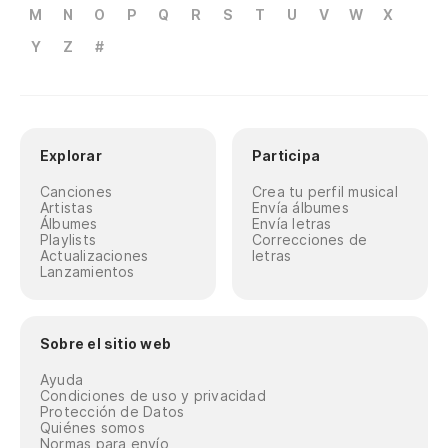
Ex
M
N
O
P
Q
R
S
T
U
V
W
X
Y
Z
#
So
Só
Y 
Explorar
Participa
E 
Canciones
Crea tu perfil musical
Artistas
Envía álbumes
Álbumes
Envía letras
Playlists
Correcciones de
Ll
Actualizaciones
letras
Lanzamientos
Ch
No
Sobre el sitio web
Nã
Ayuda
Condiciones de uso y privacidad
Protección de Datos
Ll
Quiénes somos
Normas para envío