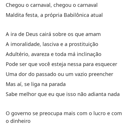
Chegou o carnaval, chegou o carnaval
Ch
Maldita festa, a própria Babilônica atual
Me
Co
A ira de Deus cairá sobre os que amam
A imoralidade, lasciva e a prostituição
A 
Adultério, avareza e toda má inclinação
À 
Pode ser que você esteja nessa para esquecer
Uma dor do passado ou um vazio preencher
Ma
ma
Mas aí, se liga na parada
Ma
Sabe melhor que eu que isso não adianta nada
so
O governo se preocupa mais com o lucro e com
Ah
o dinheiro
Se