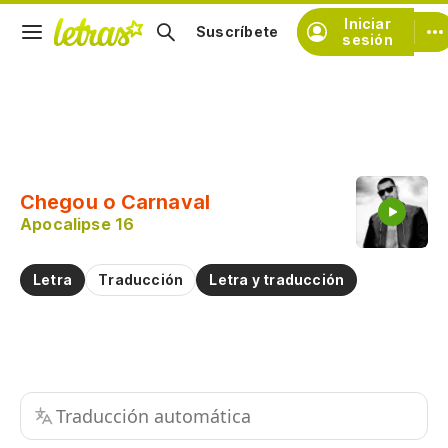
Iniciar
Suscríbete
sesión
Copiar fragmento
Copiar toda la letra
Chegou o Carnaval
Practicar la pronunciación de
Apocalipse 16
Comentar sobre este fragmento
Letra
Traducción
Letra y traducción
Traducción automática