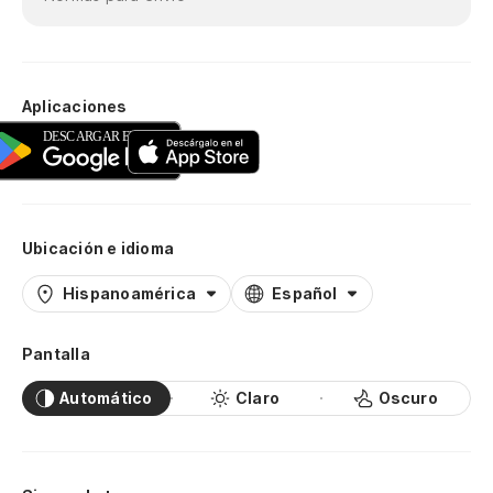
Ch
Ma
Ma
Aplicaciones
Ll
Ch
Ubicación e idioma
No
Hispanoamérica
Español
Nã
Pantalla
Ll
Automático
Claro
Oscuro
Ch
Ma