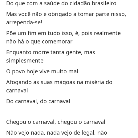
Do que com a saúde do cidadão brasileiro
Mas você não é obrigado a tomar parte nisso,
¿P
arrependa-se!
Se
Põe um fim em tudo isso, é, pois realmente
não há o que comemorar
Cu
Enquanto morre tanta gente, mas
Cu
simplesmente
Tu
O povo hoje vive muito mal
Su
Afogando as suas mágoas na miséria do
carnaval
No
Do carnaval, do carnaval
ta
Nã
Chegou o carnaval, chegou o carnaval
é 
Não vejo nada, nada vejo de legal, não
So