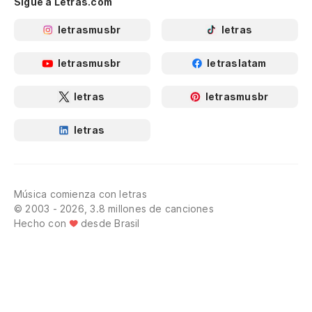
Sigue a Letras.com
Ma
letrasmusbr
letras
La
letrasmusbr
letraslatam
La
letras
letrasmusbr
letras
La
La
Música comienza con letras
© 2003 - 2026, 3.8 millones de canciones
Hecho con
desde Brasil
La
La
La