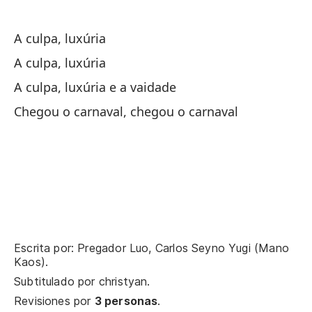
Ma
Ma
A culpa, luxúria
A culpa, luxúria
La
A culpa, luxúria e a vaidade
A 
Chegou o carnaval, chegou o carnaval
La
A 
Ad
Ad
Escrita por: Pregador Luo, Carlos Seyno Yugi (Mano
Pu
Kaos).
Po
Subtitulado por
christyan
.
Revisiones por
3 personas
.