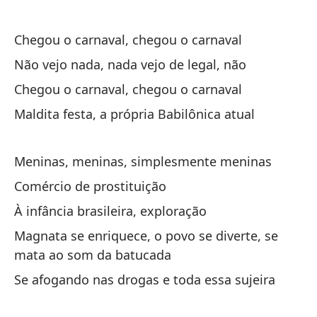
Ce
Chegou o carnaval, chegou o carnaval
Ci
Não vejo nada, nada vejo de legal, não
Ce
Chegou o carnaval, chegou o carnaval
Maldita festa, a própria Babilônica atual
Cu
Qu
Meninas, meninas, simplesmente meninas
Cu
Comércio de prostituição
de
À infância brasileira, exploração
Qu
Magnata se enriquece, o povo se diverte, se
co
mata ao som da batucada
35
Se afogando nas drogas e toda essa sujeira
ho