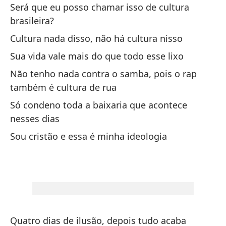
35
Será que eu posso chamar isso de cultura
brasileira?
54
Cultura nada disso, não há cultura nisso
ca
Sua vida vale mais do que todo esse lixo
54
ca
Não tenho nada contra o samba, pois o rap
também é cultura de rua
Só condeno toda a baixaria que acontece
Ll
nesses dias
Ch
Sou cristão e essa é minha ideologia
No
Nã
Ll
Ch
Quatro dias de ilusão, depois tudo acaba