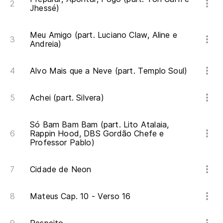
Ah
Jhessé)
Af
Meu Amigo (part. Luciano Claw, Aline e
Andreia)
De
Alvo Mais que a Neve (part. Templo Soul)
Ll
Achei (part. Silvera)
Ch
Só Bam Bam Bam (part. Lito Atalaia,
No
Rappin Hood, DBS Gordão Chefe e
Professor Pablo)
Nã
Cidade de Neon
Ll
Ch
Mateus Cap. 10 - Verso 16
Ma