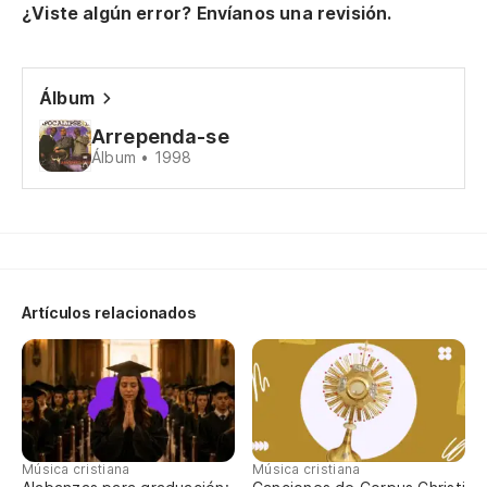
Un
¿Viste algún error? Envíanos una revisión.
Um
Pe
Álbum
Arrependa-se
Álbum • 1998
Sa
Sa
El
di
Artículos relacionados
O 
di
Qu
Do
Música cristiana
Música cristiana