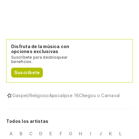
Pa
p
Pa
Mi
Disfruta de la música con
opciones exclusivas
Ol
Suscríbete para desbloquear
beneficios.
Co
Suscríbete
Co
Gospel/Religioso
Apocalipse 16
Chegou o Carnaval
Sé
Se
Todos los artistas
He
m
A
B
C
D
E
F
G
H
I
J
K
L