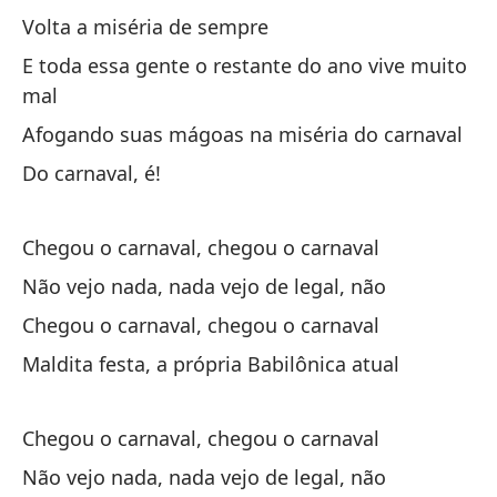
Ma
Volta a miséria de sempre
Ma
E toda essa gente o restante do ano vive muito
mal
Ll
Afogando suas mágoas na miséria do carnaval
Do carnaval, é!
Ch
No
Chegou o carnaval, chegou o carnaval
Nã
Não vejo nada, nada vejo de legal, não
Ll
Chegou o carnaval, chegou o carnaval
Maldita festa, a própria Babilônica atual
Ch
Ma
Chegou o carnaval, chegou o carnaval
Ma
Não vejo nada, nada vejo de legal, não