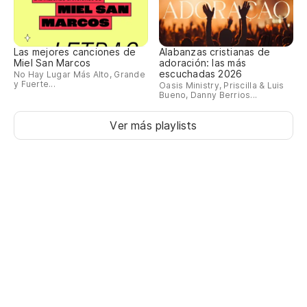
No
Nã
Las mejores canciones de
Alabanzas cristianas de
Tu
Miel San Marcos
adoración: las más
escuchadas 2026
No Hay Lugar Más Alto, Grande
Su
y Fuerte...
Oasis Ministry, Priscilla & Luis
Bueno, Danny Berrios...
Na
Ver más playlists
Ni
La
A 
Po
nu
Po