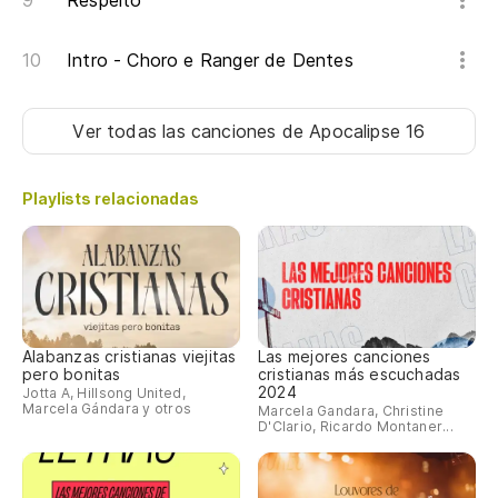
Respeito
Ma
Intro - Choro e Ranger de Dentes
Ll
Ver todas las canciones
de Apocalipse 16
Ch
No
Playlists relacionadas
Nã
Ll
Ch
Alabanzas cristianas viejitas
Las mejores canciones
pero bonitas
cristianas más escuchadas
Ma
2024
Jotta A, Hillsong United,
Marcela Gándara y otros
Marcela Gandara, Christine
Ma
D'Clario, Ricardo Montaner...