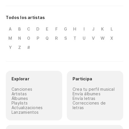
Todos los artistas
A
B
C
D
E
F
G
H
I
J
K
L
M
N
O
P
Q
R
S
T
U
V
W
X
Y
Z
#
Explorar
Participa
Canciones
Crea tu perfil musical
Artistas
Envía álbumes
Álbumes
Envía letras
Playlists
Correcciones de
Actualizaciones
letras
Lanzamientos