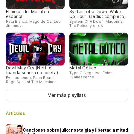
El mejor del Metal en
System of a Down: Wake
español
Up Tour! (setlist completo)
Rata Blanca, Mägo de Oz, Leo
System Of A Down, Madonna,
Jimenez...
The Police y otros
Devil May Cry (Netflix)
Metal Gótico
(banda sonora completa)
Type O Negative, Epica,
Evanescence...
Evanescence, Papa Roach,
Rage Against The Machine...
Ver más playlists
Artículos
Canciones sobre julio: nostalgia y libertad a mitad