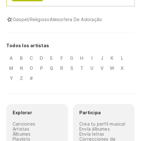
Gospel/Religioso
Atmosfera De Adoração
Todos los artistas
A
B
C
D
E
F
G
H
I
J
K
L
M
N
O
P
Q
R
S
T
U
V
W
X
Y
Z
#
Explorar
Participa
Canciones
Crea tu perfil musical
Artistas
Envía álbumes
Álbumes
Envía letras
Playlists
Correcciones de