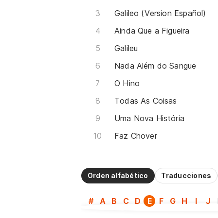
Galileo (Version Español)
Ainda Que a Figueira
Galileu
Nada Além do Sangue
O Hino
Todas As Coisas
Uma Nova História
Faz Chover
Orden alfabético
Traducciones
#
A
B
C
D
E
F
G
H
I
J