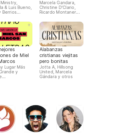
chadas 2026
escuchadas 2024
Ministry,
Marcela Gandara,
lla & Luis Bueno,
Christine D'Clario,
 Berrios...
Ricardo Montaner...
mejores
Alabanzas
iones de Miel
cristianas viejitas
Marcos
pero bonitas
y Lugar Más
Jotta A, Hillsong
 Grande y
United, Marcela
...
Gándara y otros