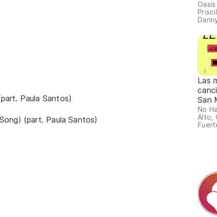
escu
Oasis 
Prisci
Danny
Las 
canc
part. Paula Santos)
San 
No Ha
Alto,
Song) (part. Paula Santos)
Fuerte