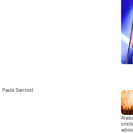
 Paula Santos)
Alab
crist
adora