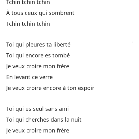
Tchin tchin tchin
Al
À tous ceux qui sombrent
Tchin tchin tchin
Qu
Je
Toi qui pleures ta liberté
Toi qui encore es tombé
Je veux croire mon frère
En levant ce verre
Je veux croire encore à ton espoir
Tú
Toi qui es seul sans ami
Tú
Toi qui cherches dans la nuit
Qu
Je veux croire mon frère