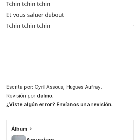
Tchin tchin tchin
Qu
Et vous saluer debout
Je
Tchin tchin tchin
Tú
To
Tú
To
Escrita por: Cyril Assous, Hugues Aufray.
Revisión por
dalmo
.
Qu
¿Viste algún error? Envíanos una revisión.
Al
Álbum
Qu
Aquarium