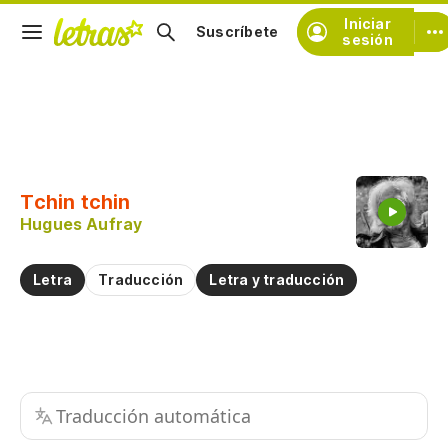
Iniciar
Suscríbete
sesión
Copiar fragmento
Copiar toda la letra
Tchin tchin
Practicar la pronunciación de
Hugues Aufray
Comentar sobre este fragmento
Letra
Traducción
Letra y traducción
Traducción automática