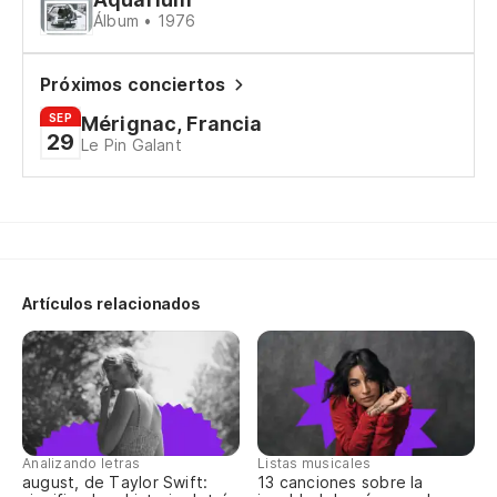
Je
Álbum • 1976
Próximos conciertos
A 
SEP
Mérignac, Francia
29
Le Pin Galant
Tc
A 
Tc
Artículos relacionados
A 
Tc
Analizando letras
Listas musicales
A 
august, de Taylor Swift:
13 canciones sobre la