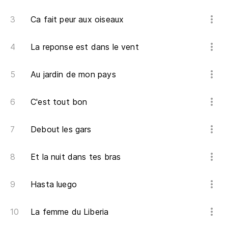
Ca fait peur aux oiseaux
Al
La reponse est dans le vent
Tc
Au jardin de mon pays
Le
C'est tout bon
Tc
Debout les gars
A 
Et la nuit dans tes bras
Hasta luego
Tc
La femme du Liberia
Qu