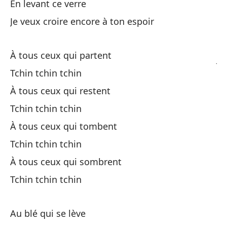
En levant ce verre
Al
Je veux croire encore à ton espoir
Qu
À tous ceux qui partent
Je
Tchin tchin tchin
À tous ceux qui restent
A 
Tchin tchin tchin
Tc
À tous ceux qui tombent
Tchin tchin tchin
A 
À tous ceux qui sombrent
Tchin tchin tchin
Tc
A 
Au blé qui se lève