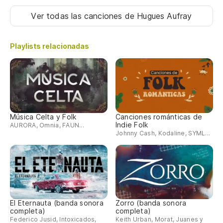
Je
Ver todas las canciones
de Hugues Aufray
Tc
Playlists relacionadas
Y 
Tc
Música Celta y Folk
Canciones románticas de
Indie Folk
AURORA, Omnia, FAUN...
Johnny Cash, Kodaline, SYML...
El Eternauta (banda sonora
Zorro (banda sonora
completa)
completa)
Federico Jusid, Intoxicados,
Keith Urban, Morat, Juanes y