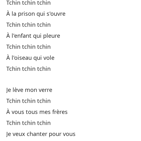
Tchin tchin tchin
Tc
À la prison qui s'ouvre
Tchin tchin tchin
A 
À l'enfant qui pleure
À 
Tchin tchin tchin
Tc
À l'oiseau qui vole
Tchin tchin tchin
Tú
Je lève mon verre
Tú
Tchin tchin tchin
À vous tous mes frères
Qu
Tchin tchin tchin
Je veux chanter pour vous
Al