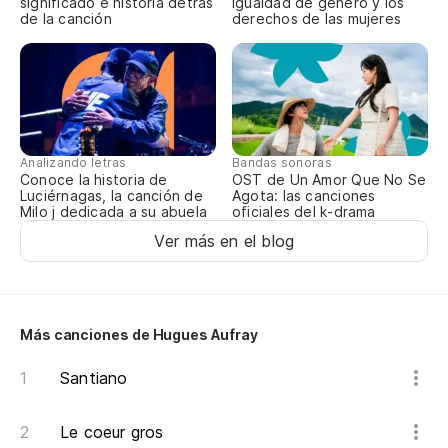
significado e historia detrás
igualdad de género y los
de la canción
derechos de las mujeres
À 
Tc
Al
Analizando letras
Bandas sonoras
Conoce la historia de
OST de Un Amor Que No Se
Luciérnagas, la canción de
Agota: las canciones
Tc
Milo j dedicada a su abuela
oficiales del k-drama
Ver más en el blog
A 
Tc
Más canciones de Hugues Aufray
Santiano
Al
Le coeur gros
Tc