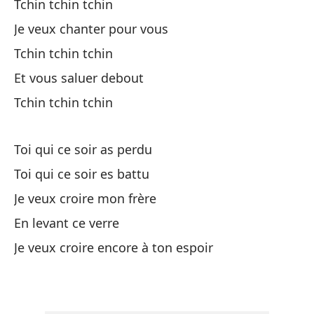
Tchin tchin tchin
A 
Je veux chanter pour vous
À 
Tchin tchin tchin
Tc
Et vous saluer debout
Tchin tchin tchin
Le
Toi qui ce soir as perdu
Tc
Toi qui ce soir es battu
Je veux croire mon frère
A 
En levant ce verre
Je veux croire encore à ton espoir
Tc
Qu