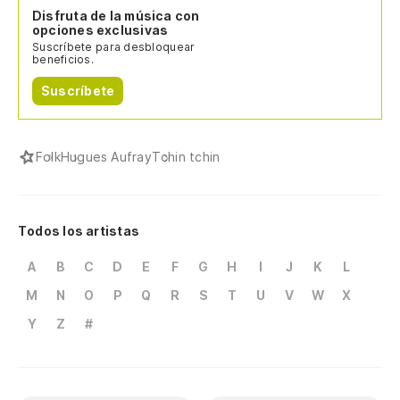
Disfruta de la música con
opciones exclusivas
Suscríbete para desbloquear
beneficios.
Suscríbete
Folk
Hugues Aufray
Tchin tchin
Todos los artistas
A
B
C
D
E
F
G
H
I
J
K
L
M
N
O
P
Q
R
S
T
U
V
W
X
Y
Z
#