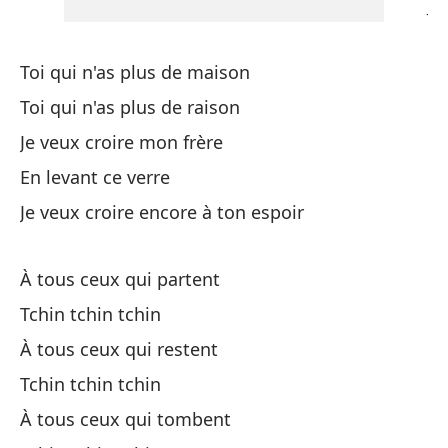
Je
Tc
Toi qui n'as plus de maison
Toi qui n'as plus de raison
Y 
Je veux croire mon frère
Tc
En levant ce verre
Je veux croire encore à ton espoir
Tú
À tous ceux qui partent
To
Tchin tchin tchin
Tú
À tous ceux qui restent
To
Tchin tchin tchin
À tous ceux qui tombent
Qu