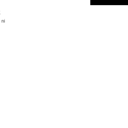
に
 ni
よ