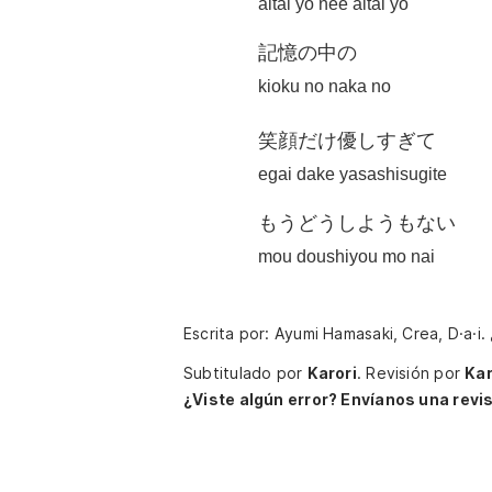
aitai yo nee aitai yo
記憶の中の
kioku no naka no
笑顔だけ優しすぎて
egai dake yasashisugite
もうどうしようもない
mou doushiyou mo nai
Escrita por: Ayumi Hamasaki, Crea, D·a·i.
Subtitulado por
Karori
.
Revisión por
Kar
¿Viste algún error? Envíanos una revis