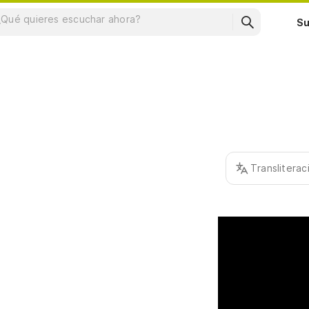
Su
Translitera