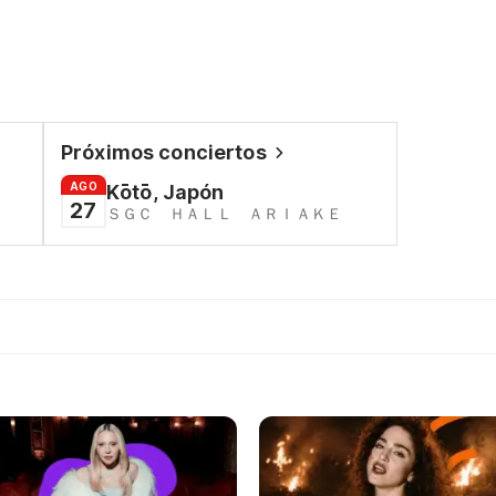
Próximos conciertos
AGO
Kōtō, Japón
27
ＳＧＣ ＨＡＬＬ ＡＲＩＡＫＥ