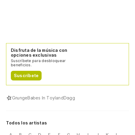
Disfruta de la música con
opciones exclusivas
Suscríbete para desbloquear
beneficios.
Suscríbete
Grunge
Babes In Toyland
Dogg
Todos los artistas
A
B
C
D
E
F
G
H
I
J
K
L