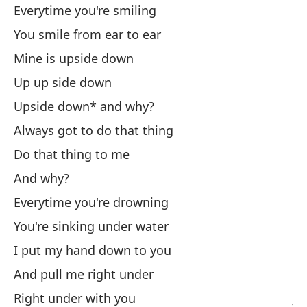
Everytime you're smiling
Ca
You smile from ear to ear
So
Mine is upside down
La
Up up side down
Al
Upside down* and why?
Al
Always got to do that thing
Si
Do that thing to me
Ha
And why?
Y 
Everytime you're drowning
Ca
You're sinking under water
Te
I put my hand down to you
Ex
And pull me right under
Y 
Right under with you
Ju