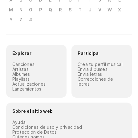
M
N
O
P
Q
R
S
T
U
V
W
X
Y
Z
#
Explorar
Participa
Canciones
Crea tu perfil musical
Artistas
Envía álbumes
Álbumes
Envía letras
Playlists
Correcciones de
Actualizaciones
letras
Lanzamientos
Sobre el sitio web
Ayuda
Condiciones de uso y privacidad
Protección de Datos
Quiénes somos