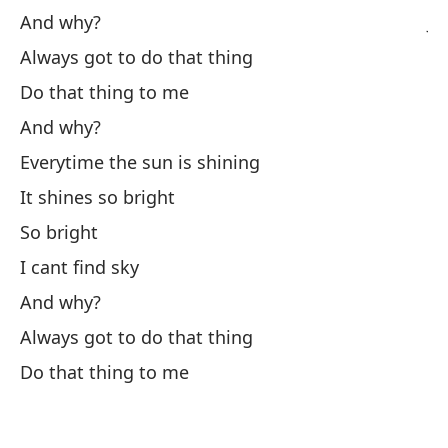
And why?
Ju
Always got to do that thing
Y 
Do that thing to me
Si
And why?
Ha
Everytime the sun is shining
Y 
It shines so bright
Ca
So bright
Br
I cant find sky
Ta
And why?
No
Always got to do that thing
Y 
Do that thing to me
Si
Ha