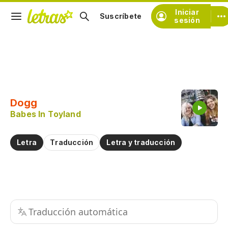
Iniciar
Suscríbete
sesión
Copiar fragmento
Copiar toda la letra
Dogg
Practicar la pronunciación de
Babes In Toyland
Comentar sobre este fragmento
Letra
Traducción
Letra y traducción
Traducción automática