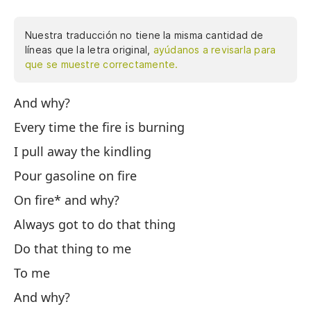
Nuestra traducción no tiene la misma cantidad de
líneas que la letra original,
ayúdanos a revisarla para
que se muestre correctamente.
And why?
Y 
Every time the fire is burning
Ca
I pull away the kindling
Al
Pour gasoline on fire
Ec
On fire* and why?
Al
Always got to do that thing
Si
Do that thing to me
Ha
To me
A 
And why?
Y 