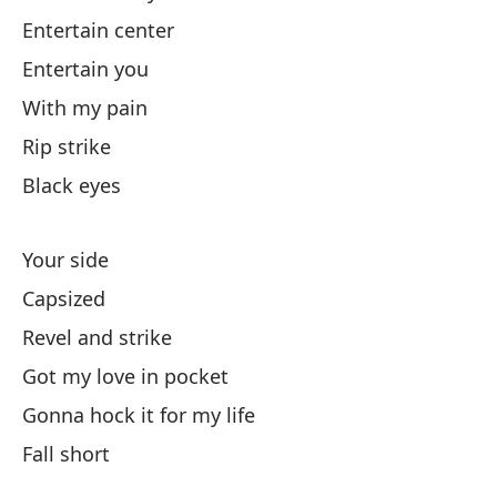
Entertain center
Hu
Entertain you
Dé
With my pain
Rip strike
Ce
Black eyes
En
Your side
Capsized
Co
Revel and strike
Hu
Got my love in pocket
Gonna hock it for my life
Oj
Fall short