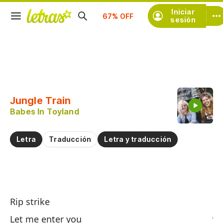
Iniciar
Suscríbete
sesión
Copiar fragmento
Copiar toda la letra
Jungle Train
Practicar la pronunciación de
Babes In Toyland
Comentar sobre este fragmento
Letra
Traducción
Letra y traducción
Tr
Rip strike
Ju
Let me enter you