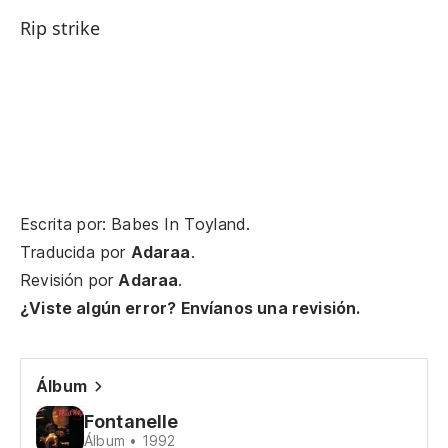
Tu
Rip strike
Vo
Fi
Te
Escrita por: Babes In Toyland.
Vo
Traducida por
Adaraa
.
Revisión por
Adaraa
.
Go
¿Viste algún error? Envíanos una revisión.
Fa
Álbum
Hu
Fontanelle
Álbum • 1992