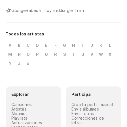
Grunge
Babes In Toyland
Jungle Train
Todos los artistas
A
B
C
D
E
F
G
H
I
J
K
L
M
N
O
P
Q
R
S
T
U
V
W
X
Y
Z
#
Explorar
Participa
Canciones
Crea tu perfil musical
Artistas
Envía álbumes
Álbumes
Envía letras
Playlists
Correcciones de
Actualizaciones
letras