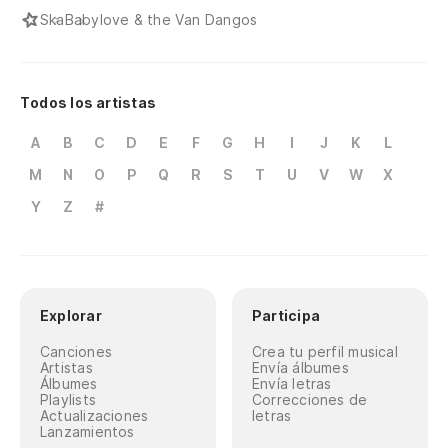
Ska
Babylove & the Van Dangos
Todos los artistas
A
B
C
D
E
F
G
H
I
J
K
L
M
N
O
P
Q
R
S
T
U
V
W
X
Y
Z
#
Explorar
Participa
Canciones
Crea tu perfil musical
Artistas
Envía álbumes
Álbumes
Envía letras
Playlists
Correcciones de
Actualizaciones
letras
Lanzamientos